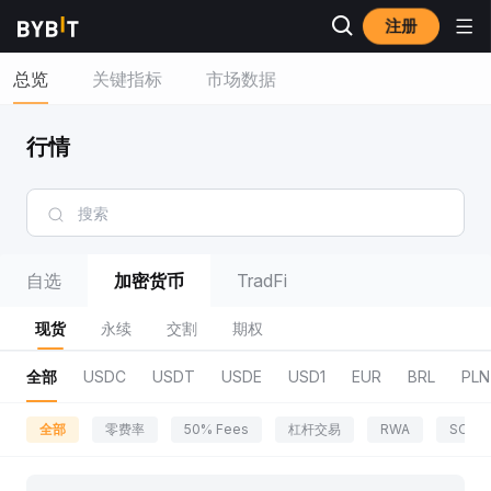
注册
总览
关键指标
市场数据
行情
自选
加密货币
TradFi
现货
永续
交割
期权
全部
USDC
USDT
USDE
USD1
EUR
BRL
PLN
全部
零费率
50% Fees
杠杆交易
RWA
SOL 