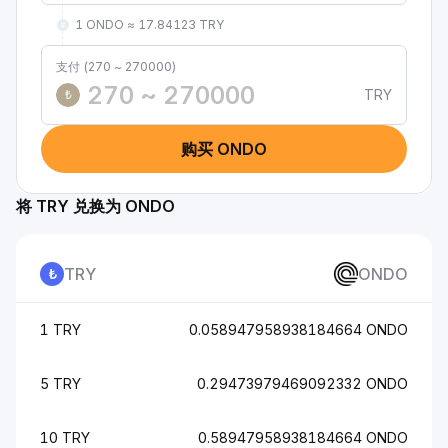
1 ONDO ≈ 17.84123 TRY
支付 (270 ~ 270000)
TRY
₺
购买 ONDO
将 TRY 兑换为 ONDO
TRY
ONDO
1 TRY
0.058947958938184664 ONDO
5 TRY
0.29473979469092332 ONDO
10 TRY
0.58947958938184664 ONDO