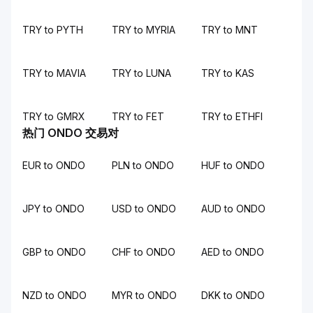
TRY to PYTH
TRY to MYRIA
TRY to MNT
TRY to MAVIA
TRY to LUNA
TRY to KAS
TRY to GMRX
TRY to FET
TRY to ETHFI
热门 ONDO 交易对
EUR to ONDO
PLN to ONDO
HUF to ONDO
JPY to ONDO
USD to ONDO
AUD to ONDO
GBP to ONDO
CHF to ONDO
AED to ONDO
NZD to ONDO
MYR to ONDO
DKK to ONDO