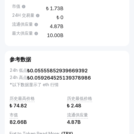
市值
1.73B
24H 交易量
0
流通供应量
4.87B
最大供应量
10.00B
参考数据
24h 低点
₺
0.05555852939669392
24h 高点
₺
0.059264525139378986
*以下数据显示了 eth 行情
历史最高价格
历史最低价格
₺
74.82
₺
2.48
市值
流通供应量
82.66B
4.87B
Fiat to Token Read More
:
(TRY)