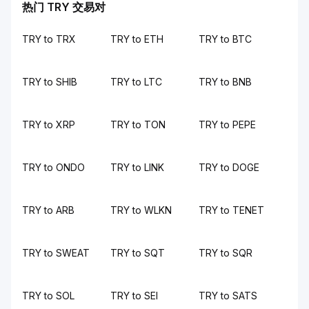
热门 TRY 交易对
TRY to TRX
TRY to ETH
TRY to BTC
TRY to SHIB
TRY to LTC
TRY to BNB
TRY to XRP
TRY to TON
TRY to PEPE
TRY to ONDO
TRY to LINK
TRY to DOGE
TRY to ARB
TRY to WLKN
TRY to TENET
TRY to SWEAT
TRY to SQT
TRY to SQR
TRY to SOL
TRY to SEI
TRY to SATS