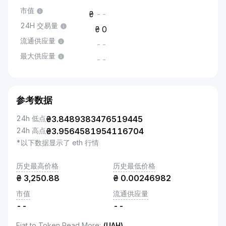
市值
--
24H 交易量
0
流通供应量
--
最大供应量
--
参考数据
24h 低点
₴
3.8489383476519445
24h 高点
₴
3.9564581954116704
*以下数据显示了 eth 行情
历史最高价格
历史最低价格
₴
3,250.88
₴
0.00246982
市值
流通供应量
--
--
Fiat to Token Read More
:
(UAH)