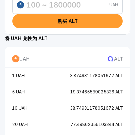
UAH
₴
购买 ALT
将 UAH 兑换为 ALT
UAH
ALT
1 UAH
3.874931178051672 ALT
5 UAH
19.37465589025836 ALT
10 UAH
38.74931178051672 ALT
20 UAH
77.49862356103344 ALT