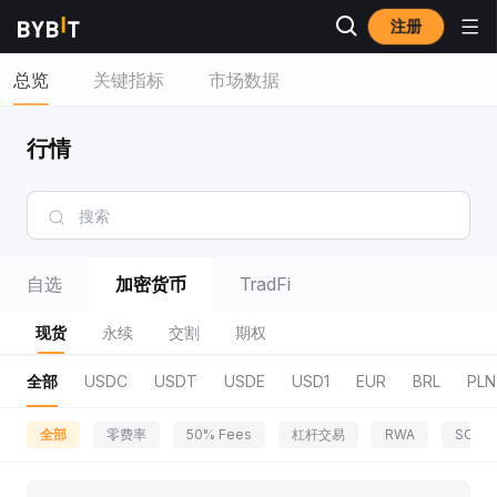
注册
总览
关键指标
市场数据
行情
自选
加密货币
TradFi
现货
永续
交割
期权
全部
USDC
USDT
USDE
USD1
EUR
BRL
PLN
全部
零费率
50% Fees
杠杆交易
RWA
SOL 