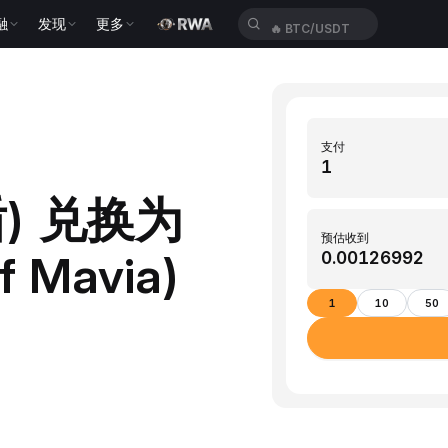
融
发现
更多
🔥
BTC/USDT
支付
盾) 兑换为
预估收到
f Mavia)
1
10
50