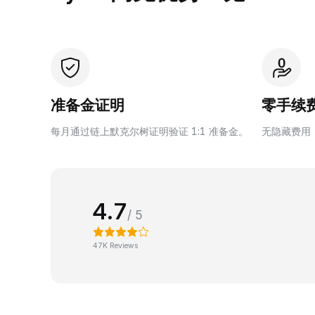
准备金证明
零手续
每月通过链上默克尔树证明验证 1:1 准备金。
无隐藏费用
4.7
/ 5
47K Reviews