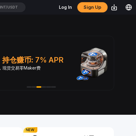
Sign Up
Log In
OL/USDT
D 持仓赚币: 7% APR
BY
，现货交易零Maker费
每日参
NEW