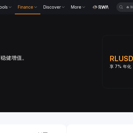
ools
Finance
Discover
More
🔥
S
Slide 3 of 6
s 登陆双币投资
RLUS
产稳健增值。
为加密货币之外的收益
享 7% 年化