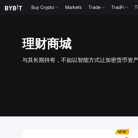
Buy Crypto
Markets
Trade
TradFi
T
理财商城
 就在眼前，大奖带
xStock
与其长期持有，不如以智能方式让加密货币资
将市场观点转化
现已开启！
Slide 1 of 1
NEW