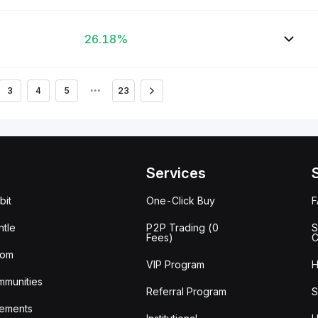
26.18%
3
4
5
•••
23
Services
bit
One-Click Buy
tle
P2P Trading (0
S
Fees)
C
oom
VIP Program
H
mmunities
Referral Program
S
ements