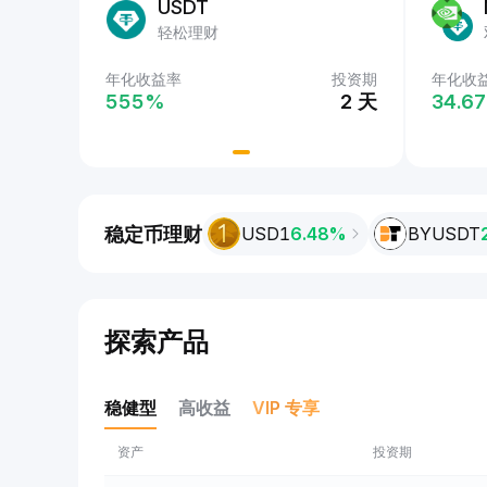
USDT
轻松理财
投资期
年化收益率
投资期
年化收
年化收
2 天
555‎%
2 天
555‎
34.67
稳定币理财
USD1
6.48%
BYUSDT
探索产品
稳健型
高收益
VIP 专享
资产
投资期