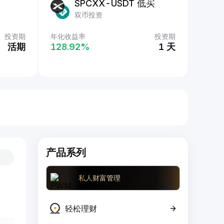
SPCXX-USDT 低买
双币投资
投资期
年化收益率
投资期
活期
128.92‎%
1 天
产品系列
私人财富管理
轻松理财