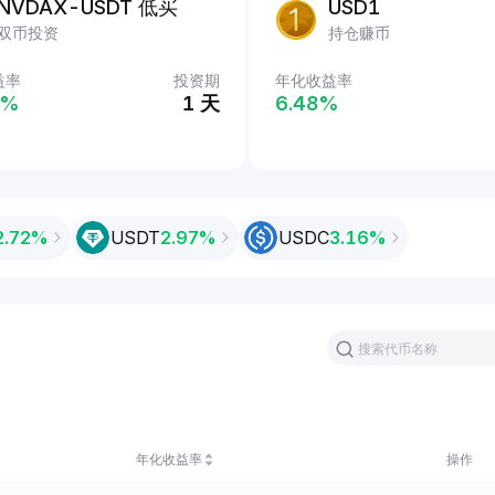
USDT
NVDAX-USDT 低买
USD1
轻松理财
双币投资
持仓赚币
益率
益率
投资期
投资期
年化收益率
%
‎%
2 天
1 天
6.48‎%
2.72%
USDT
2.97‎%
USDC
3.16‎%
年化收益率
操作