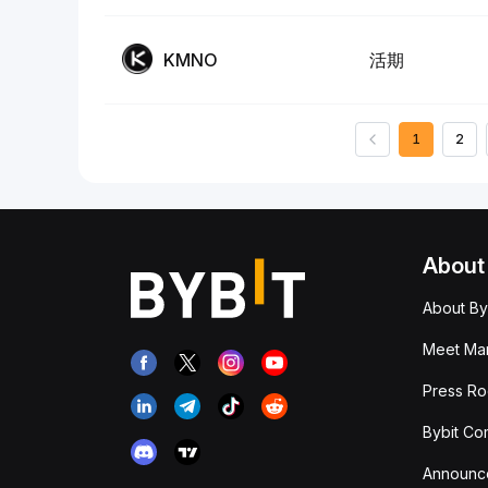
KMNO
活期
1
2
About
About By
Meet Man
Press R
Bybit Co
Announc