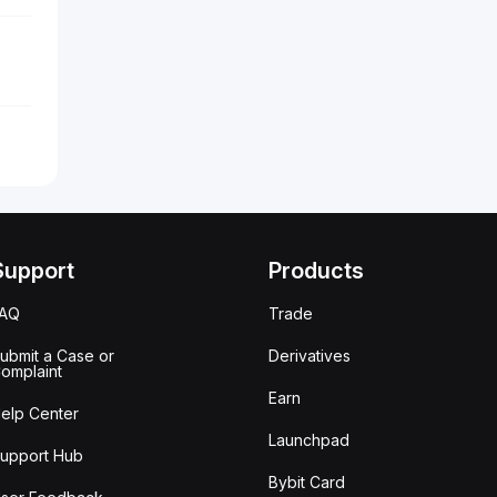
Support
Products
FAQ
Trade
ubmit a Case or
Derivatives
omplaint
Earn
elp Center
Launchpad
upport Hub
Bybit Card