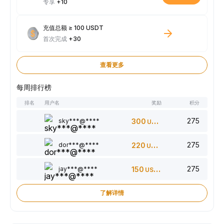
专享
+10
充值总额 ≥ 100 USDT
首次完成
+30
查看更多
每周排行榜
排名
用户名
奖励
积分
275
sky***@****
300
USDT
275
dor***@****
220
USDT
275
jay***@****
150
USDT
了解详情