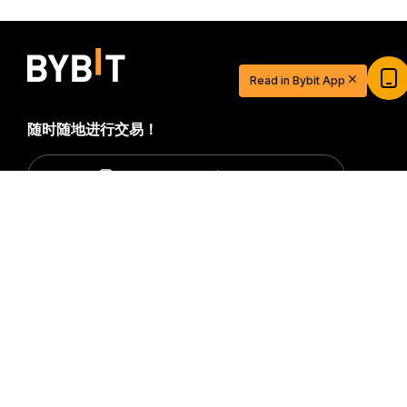
$20 USDT 助您从容开启交易之旅
Read in Bybit App
立即注册并充值，$20 轻松到手
立即参与
随时随地进行交易！
Download Bybit App
详细概要
成为第一个获得加密货币世界重要见解和分析的人：立即申购
我们的时事通讯。
全部形式的投资都存在风险，包括损失所有
投资金额的风险。此类活动可能不适合所有人。
订阅
关注我们