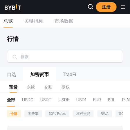
注册
总览
关键指标
市场数据
行情
自选
加密货币
TradFi
现货
永续
交割
期权
全部
USDC
USDT
USDE
USD1
EUR
BRL
PLN
全部
零费率
50% Fees
杠杆交易
RWA
SOL 