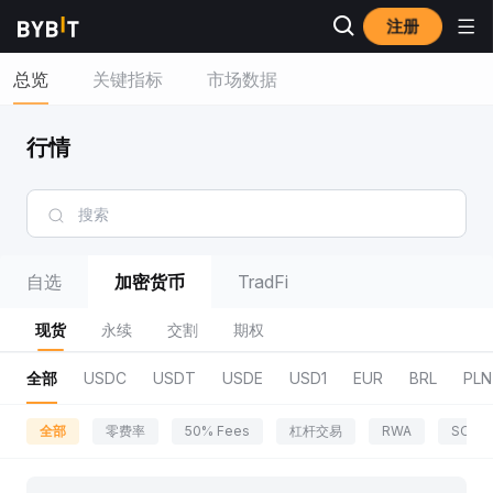
注册
总览
关键指标
市场数据
行情
自选
加密货币
TradFi
现货
永续
交割
期权
全部
USDC
USDT
USDE
USD1
EUR
BRL
PLN
全部
零费率
50% Fees
杠杆交易
RWA
SOL 