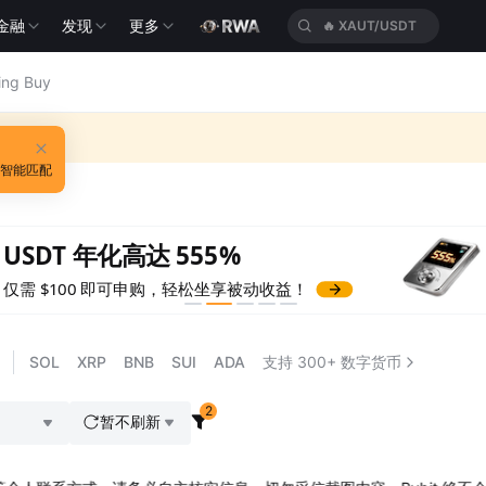
金融
发现
更多
🔥
HEIUSDT
ing Buy
 智能匹配
USDT 年化高达 555%
仅需 $100 即可申购，轻松坐享被动收益！
SOL
XRP
BNB
SUI
ADA
支持 300+ 数字货币
2
暂不刷新