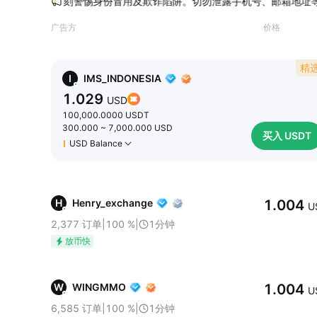
无法留存。请时刻警惕身份冒用及欺诈陷阱。切勿泄露手机号、邮箱地址等个
广告方
价格
精
I
IMS_INDONESIA
1.029
USD
100,000.0000
USDT
300.000
~
7,000.000
USD
买入 USDT
USD Balance
H
Henry_exchange
1.004
U
2,377
订单
|
100
%
|
1分钟
放币快
W
WINGMMO
1.004
U
6,585
订单
|
100
%
|
1分钟