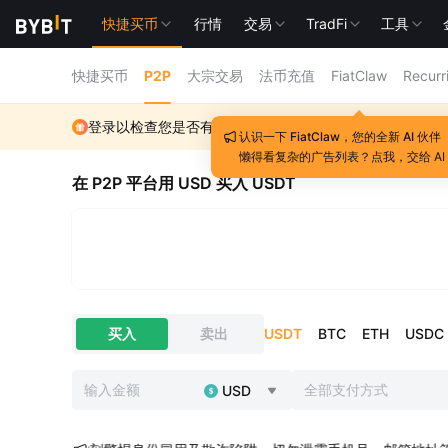
快捷买币
行情
交易
TradFi
工具
快捷买币
P2P
大宗交易
法币充值
FiatClaw
Recurr
登录以检查您是否有资格参与
10
USDT
的折扣
登录
认识一下 FiatClaw，您的全新 AI 伙伴
懒得看复杂的广告列表？点我，交给 AI
在 P2P 平台用 USD 买入 USDT
USDT
BTC
ETH
USDC
买入
卖出
全部支付方式
USD