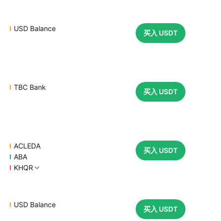
USD Balance
买入 USDT
TBC Bank
买入 USDT
ACLEDA
买入 USDT
ABA
KHQR
USD Balance
买入 USDT