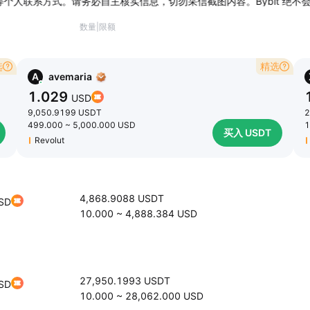
人联系方式。请务必自主核实信息，切勿采信截图内容。Bybit 绝不会
数量
|
限额
选
精选
A
avemaria
1.029
USD
9,050.9199
USDT
2
499.000
~
5,000.000
USD
1
买入 USDT
Revolut
4,868.9088
USDT
SD
10.000
~
4,888.384
USD
27,950.1993
USDT
SD
10.000
~
28,062.000
USD