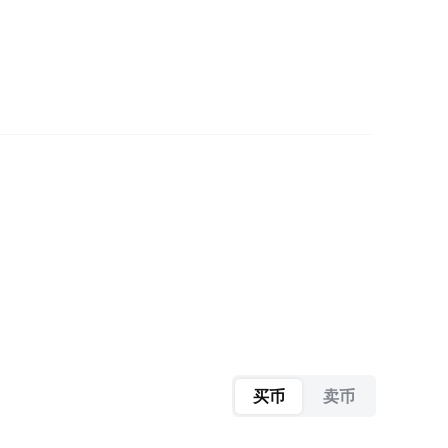
买币
卖币