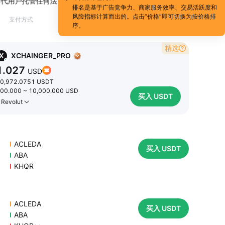
代用户托管任何法币或加密货币。请勿从事第三方支付、拆分支付等违规行
排名是基于广告竞争力、商家服务效率、交易活跃度和
风险指标计算而出的。点击“价格”即可切换为按价格排
支付方式
序。
精选
X
XCHAINGER_PRO
1.027
USD
0,972.0751
USDT
00.000
~
10,000.000
USD
买入 USDT
Revolut
ACLEDA
买入 USDT
ABA
KHQR
ACLEDA
买入 USDT
ABA