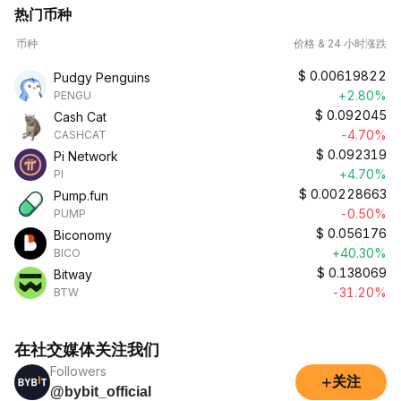
热门币种
币种
价格 & 24 小时涨跌
$
0.00619822
Pudgy Penguins
+2.80%
PENGU
$
0.092045
Cash Cat
-4.70%
CASHCAT
$
0.092319
Pi Network
+4.70%
PI
$
0.00228663
Pump.fun
-0.50%
PUMP
$
0.056176
Biconomy
+40.30%
BICO
$
0.138069
Bitway
-31.20%
BTW
在社交媒体关注我们
Followers
+
关注
@bybit_official