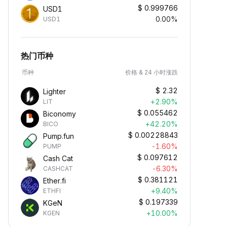
$
0.999766
USD1
0.00%
USD1
热门币种
币种
价格 & 24 小时涨跌
$
2.32
Lighter
+2.90%
LIT
$
0.055462
Biconomy
+42.20%
BICO
$
0.00228843
Pump.fun
-1.60%
PUMP
$
0.097612
Cash Cat
-6.30%
CASHCAT
$
0.381121
Ether.fi
+9.40%
ETHFI
$
0.197339
KGeN
+10.00%
KGEN