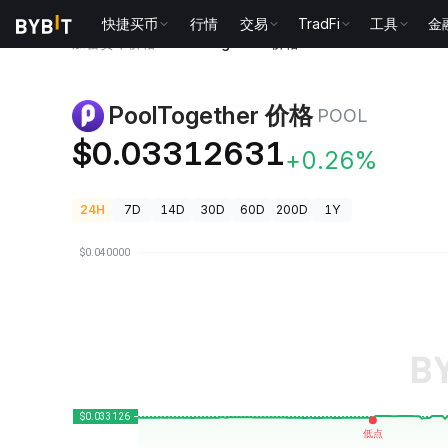
快捷买币
行情
交易
TradFi
工具
金
加密货币价格
PoolTogether 价格 POOL
PoolTogether 价格
POOL
$0.03312631
+0.26%
24H
7D
14D
30D
60D
200D
1Y