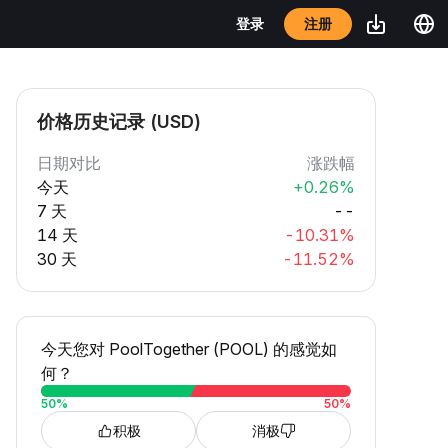
注册
登录
价格历史记录 (USD)
日期对比
涨跌幅
今天
+0.26%
7 天
--
14 天
-10.31%
30 天
-11.52%
今天您对 PoolTogether (POOL) 的感觉如
何？
50
%
50
%
积极
消极