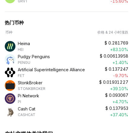
-15.60%
GRVT
热门币种
币种
价格 & 24 小时涨跌
$
0.281769
Heima
+83.10%
HEI
$
0.00613958
Pudgy Penguins
+1.40%
PENGU
$
0.137247
Artificial Superintelligence Alliance
-9.70%
FET
$
0.01931227
StonkBroker
+39.10%
STONKBROKER
$
0.093067
Pi Network
+4.70%
PI
$
0.137953
Cash Cat
+37.40%
CASHCAT