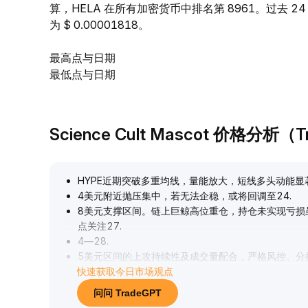
算，HELA 在所有加密货币中排名第 8961。过去 24 
为 $ 0.00001818。
最高点与日期
最低点与日期
Science Cult Mascot 价格分析（
HYPE近期突破多重均线，量能放大，短线多头动能显
4美元附近抛压集中，若无法企稳，或将回调至24
.
8美元支撑区间。链上巨鲸高位重仓，持仓未实现亏损
点关注27
.
4—28
.
5美元区间的上攻持续性及成交量配合，严格风控、分
快速获取今日市场观点
口在可控范围。
.
问问 TradeGPT