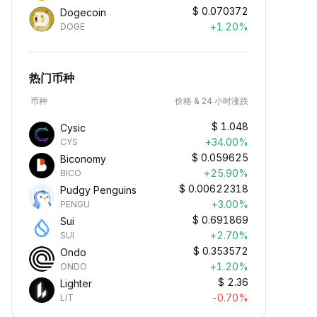
$
0.070372
Dogecoin
+1.20%
DOGE
热门币种
币种
价格 & 24 小时涨跌
$
1.048
Cysic
+34.00%
CYS
$
0.059625
Biconomy
+25.90%
BICO
$
0.00622318
Pudgy Penguins
+3.00%
PENGU
$
0.691869
Sui
+2.70%
SUI
$
0.353572
Ondo
+1.20%
ONDO
$
2.36
Lighter
-0.70%
LIT