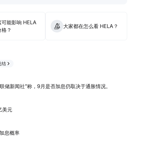
可能影响 HELA
大家都在怎么看 HELA？
价格？
 总结
联储新闻社”称，9月是否加息仍取决于通胀情况。
亿美元
加息概率