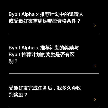
Bybit Alpha x 推荐计划中的邀请人
或受邀好友需满足哪些资格条件？
邀请人
- 任何 Bybit 用户均可成为邀请人
Bybit Alpha x 推荐计划的奖励与
- 无需成为活跃交易者即符合资格
Bybit 推荐计划的奖励是否有区
受邀好友
别？
- 必须满足 Bybit Alpha 的资格要求
- 注册后的 7 天内在 Bybit Alpha 必须至少交易 200
是的。Bybit Alpha x 推荐计划与 Bybit 推荐计划是不
USDT
同的计划，任务和奖励各自有区别。您可同时参与两
受邀好友完成任务后，我多久会收
个计划，分别领取两个计划的奖励。
到奖励？