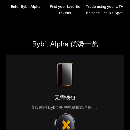
Enter Bybit Alpha
Find your favorite
Trade using your UTA
tokens
balance just like Spot
Bybit Alpha 优势一览
无需钱包
直接使用 Bybit 账户交易和管理资产。