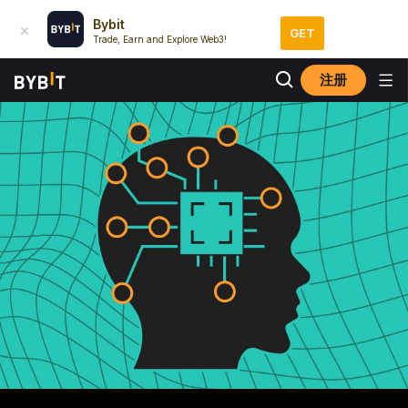
Bybit
GET
Trade, Earn and Explore Web3!
注册