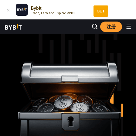
Bybit
GET
Trade, Earn and Explore Web3!
注册