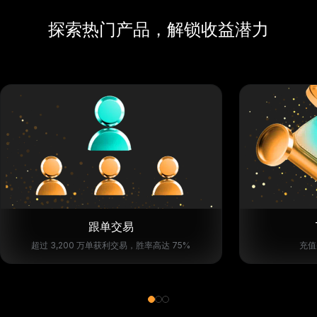
探索热门产品，解锁收益潜力
跟单交易
超过 3,200 万单获利交易，胜率高达 75%
充值