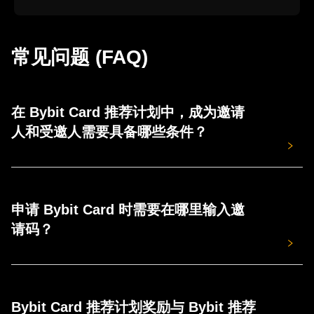
常见问题 (FAQ)
在 Bybit Card 推荐计划中，成为邀请
人和受邀人需要具备哪些条件？
符合条件的邀请人和受邀人定义如下：
邀请人
申请 Bybit Card 时需要在哪里输入邀
所有 Bybit 用户均可成为邀请人。请注意，您无需持有
Bybit Card 也可成为邀请人。
请码？
受邀人
符合条件的受邀好友需满足以下全部条件：
点击邀请人分享的邀请链接，或扫描邀请人分享的邀请码进
- 符合 Bybit Card 的申请要求。
入申请页面，系统将自动填入邀请码。
- 居住在支持申请 Bybit Card 的国家/地区。
Bybit Card 推荐计划奖励与 Bybit 推荐
- 完成身份认证及地址验证后，您可在“确认信息”步骤看到
- 成功申请虚拟 Bybit Card。