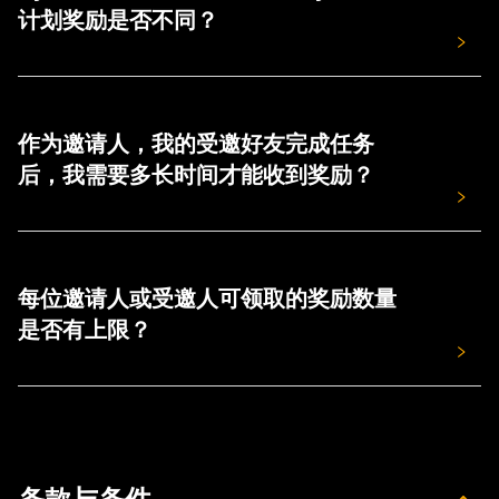
邀请码。
计划奖励是否不同？
- 在成功申请 Bybit Card 后 30 日内消费至少 100 USDT 或
- 或者您也可以在申请过程中手动输入邀请码。
等值其他货币。
- Bybit Card 申请一旦提交，邀请码将无法修改或删除。
是的，二者奖励不同。Bybit Card 推荐计划与 Bybit 账户推
荐计划相互独立，各自设有不同的任务及奖励，用户可同时
作为邀请人，我的受邀好友完成任务
参与并领取双重奖励。
后，我需要多长时间才能收到奖励？
奖励将在您的受邀好友完成任务后的 10 天内发放至您的账
户。您可以前往福利中心领取奖励。
每位邀请人或受邀人可领取的奖励数量
是否有上限？
邀请人可领取的奖励数量没有上限，但受邀人仅可领取 1
次奖励。