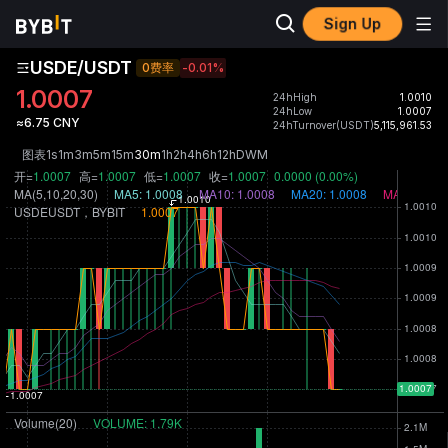
Sign Up
USDE/USDT
0费率
-0.01
%
1.0007
24hHigh
1.0010
24hLow
1.0007
≈6.75 CNY
24hTurnover(USDT)
5,115,961.53
图表
1s
1m
3m
5m
15m
30m
1h
2h
4h
6h
12h
D
W
M