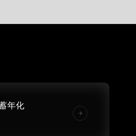
储蓄年化
%