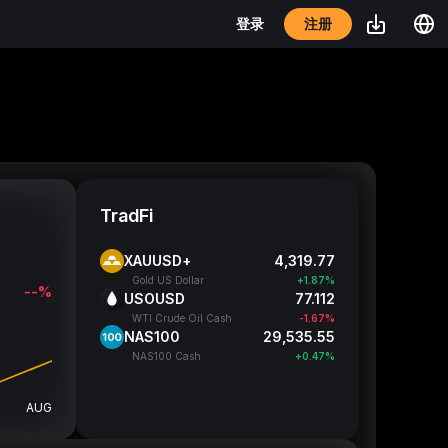
注册
登录
TradFi
XAUUSD+
4,319.68
Gold US Dollar
+1.87%
--%
USOUSD
77.112
WTI Crude Oil Cash
-1.67%
NAS100
29,535.55
NAS100 Cash
+0.47%
AUG