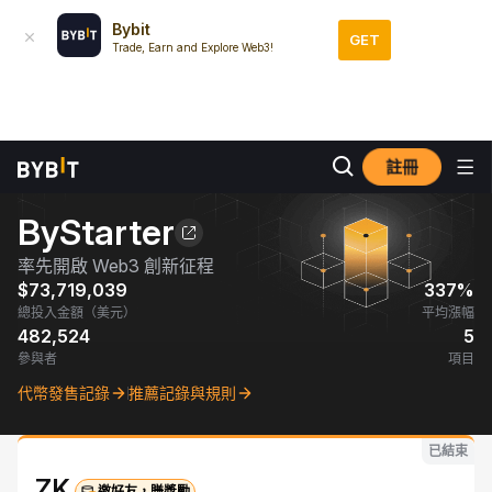
先
Bybit
GET
Trade, Earn and Explore Web3!
註冊
ByStarter
率先開啟 Web3 創新征程
$73,719,039
337%
總投入金額（美元）
平均漲幅
482,524
5
參與者
項目
代幣發售記錄
推薦記錄與規則
已結束
ZK
邀好友，賺獎勵