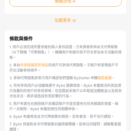
創
瞭解詳情
加載更多
條款與條件
1
.
用戶必須完成所要求級別個人身份認證，方有資格參與本次代幣銷售
（以下簡稱「代幣銷售」）。機構用戶和做市商不符合參加本次活動的資
格。
2
.
來自
非受限國家和地區
的用戶可參與代幣銷售。子賬戶和受限賬戶不
符合活動參與條件。
3
.
參與代幣銷售即表示用戶確認他們理解 ByStarter 申購
風險披露
。
4
.
所有參與用戶必須嚴格遵守 Bybit 服務條款。Bybit 有權取消利用惡意
行為獲利的用戶的參與資格，包括開設多賬戶以牟取追加體驗金以及其他
涉及非法、欺詐或造成有害影響的行為。
5
.
用戶有責任在刪除賬戶前確認賬戶中是否還有任何未解鎖的資產。賬
戶一旦刪除，Bybit 有權拒絕任何相關申訴。
6
.
Bybit 有權修改本次代幣銷售的條款。若有更改，恕不另行通知。
7
.
Bybit 保留對本次代幣銷售的最終解釋權。如有任何疑問，請聯繫客服
團隊。