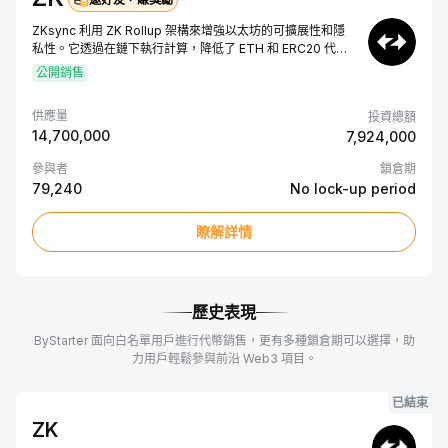
開
ZKsync 利用 ZK Rollup 架構來增強以太坊的可擴展性和隱
私性。它透過在鏈下執行計算，降低了 ETH 和 ERC20 代幣
的交易成本，同時提供了與以太坊主鏈同等的安全性。這一
公開銷售
模式確保了高效性和完整性，使 ZKsync 成為以太坊生態內
的重要解決方案。
供應量
投資總額
14,700,000
7,924,000
參與者
鎖倉期
79,240
No lock-up period
瞭解詳情
歷史表現
ByStarter 面向白名單用戶進行代幣銷售，更有多種鎖倉期可以選擇，助
力用戶輕鬆參與前沿 Web3 項目。
已結束
ZK