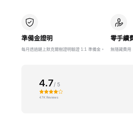
準備金證明
零手續
每月透過鏈上默克爾樹證明驗證 1:1 準備金。
無隱藏費用
4.7
/ 5
47K Reviews