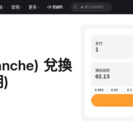
融
發現
更多
🔥
BTC/USDT
支付
lanche) 兌換
預估收到
)
0.001
0.01
0.1