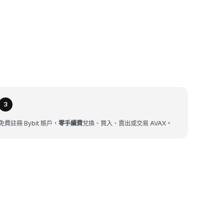
3
免費註冊 Bybit 賬戶，
零手續費
兌換、買入、賣出或交易 AVAX。