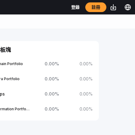
註冊
登錄
板塊
0.00
%
0.00
%
ain Portfolio
0.00
%
0.00
%
a Portfolio
ups
0.00
%
0.00
%
0.00
%
0.00
%
1Confirmation Portfolio