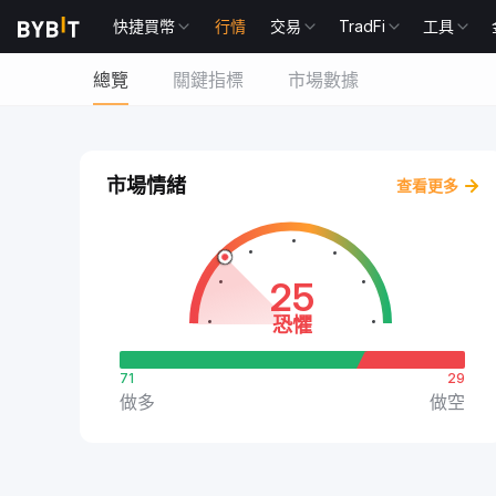
快捷買幣
行情
交易
TradFi
工具
總覽
關鍵指標
市場數據
市場情緒
查看更多
25
恐懼
71
29
做多
做空