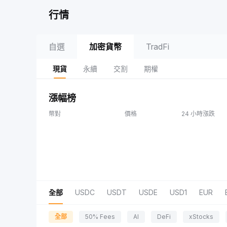
行情
自選
加密貨幣
TradFi
現貨
永續
交割
期權
漲幅榜
幣對
價格
24 小時漲跌
全部
USDC
USDT
USDE
USD1
EUR
全部
50% Fees
AI
DeFi
xStocks