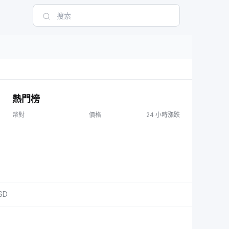
熱門榜
幣對
價格
24 小時漲跌
SD