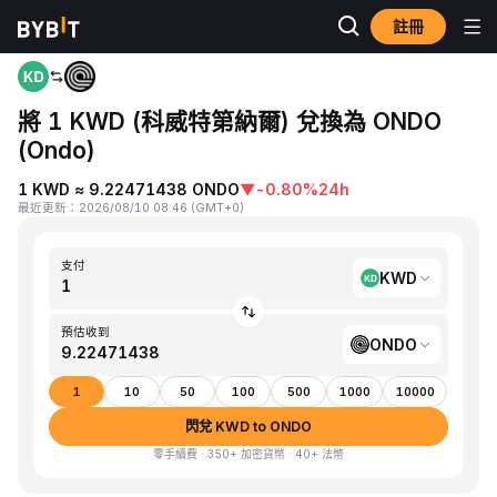
註冊
首頁
KWD to ONDO
將 1 KWD (科威特第納爾) 兌換為 ONDO
(Ondo)
1 KWD ≈ 9.22471438 ONDO
▼
-0.80%
24h
最近更新
：
2026/08/10 08:46
(
GMT+0
)
支付
KWD
預估收到
ONDO
1
10
50
100
500
1000
10000
閃兌 KWD to ONDO
零手續費 · 350+ 加密貨幣 · 40+ 法幣