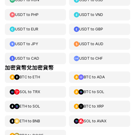
USDT
to
PHP
USDT
to
VND
USDT
to
EUR
USDT
to
GBP
USDT
to
JPY
USDT
to
AUD
USDT
to
CAD
USDT
to
CHF
加密貨幣兌加密貨幣
BTC
to
ETH
BTC
to
ADA
SOL
to
TRX
BTC
to
SOL
ETH
to
SOL
BTC
to
XRP
ETH
to
BNB
SOL
to
AVAX