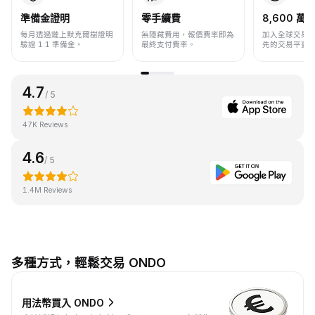
準備金證明
零手續費
8,600 萬+
每月透過鏈上默克爾樹證明
無隱藏費用，報價費率即為
加入全球交易
驗證 1:1 準備金。
最終支付費率。
先的交易平臺
4.7
/ 5
47K Reviews
4.6
/ 5
1.4M Reviews
多種方式，輕鬆交易 ONDO
用法幣買入 ONDO