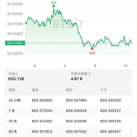
最近更新時間：2026-08-10 08:46 (GMT+0)
歷史最高價格
歷史最低價格
KD2.14
KD0.082171
市值
流通供應量
KD1.71B
4.87 B
週期
最高
最低
平均
24 小時
KD0.350682
KD0.347984
KD0.349333
+
7 天
KD0.373550
KD0.346929
KD0.359227
-
30 天
KD0.415485
KD0.310698
KD0.369149
+
90 天
KD0.437815
KD0.307562
KD0.360427
+