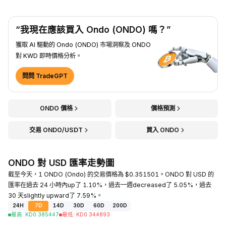
“我現在應該買入 Ondo (ONDO) 嗎？”
獲取 AI 驅動的 Ondo (ONDO) 市場洞察及 ONDO
對 KWD 即時價格分析。
問問 TradeGPT
ONDO 價格
價格預測
交易 ONDO/USDT
買入 ONDO
ONDO 對 USD 匯率走勢圖
截至今天，1 ONDO (Ondo) 的交易價格為 $0.351501。ONDO 對 USD 的
匯率在過去 24 小時內up了 1.10%，過去一週decreased了 5.05%，過去
30 天slightly upward了 7.59%。
24H
7D
14D
30D
60D
200D
最高
:
KD
0.385447
最低
:
KD
0.344893