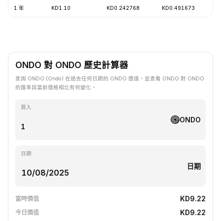
1 年
KD1.10
KD0.242768
KD0.491673
-
ONDO 對 ONDO 歷史計算器
查詢 ONDO (Ondo) 在過去任何日期的 ONDO 價值，並查看 ONDO 對 ONDO
的匯率與當前價格相比有何變化。
買入
ONDO
日期
日期
KD9.22
當時價值
KD9.22
今日價值