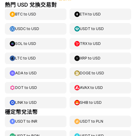
熱門 USD 兌換交易對
BTC
to
USD
ETH
to
USD
USDC
to
USD
USDT
to
USD
SOL
to
USD
TRX
to
USD
LTC
to
USD
XRP
to
USD
ADA
to
USD
DOGE
to
USD
DOT
to
USD
AVAX
to
USD
LINK
to
USD
SHIB
to
USD
穩定幣兌法幣
USDT
to
INR
USDT
to
PLN
USDT
to
RON
USDT
to
USD