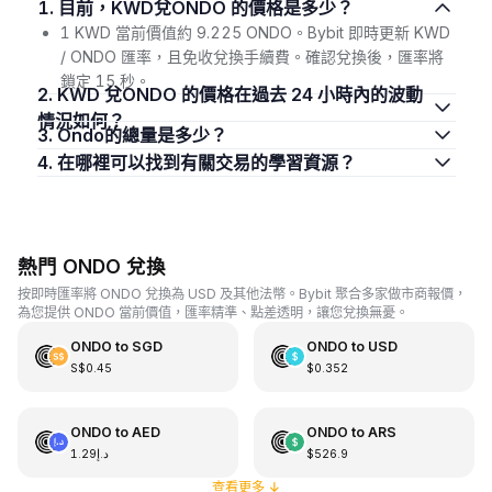
1. 目前，KWD兌ONDO 的價格是多少？
1 KWD 當前價值約 9.225 ONDO。Bybit 即時更新 KWD
/ ONDO 匯率，且免收兌換手續費。確認兌換後，匯率將
鎖定 15 秒。
2. KWD 兌ONDO 的價格在過去 24 小時內的波動
情況如何？
3. Ondo的總量是多少？
4. 在哪裡可以找到有關交易的學習資源？
熱門 ONDO 兌換
按即時匯率將 ONDO 兌換為 USD 及其他法幣。Bybit 聚合多家做市商報價，
為您提供 ONDO 當前價值，匯率精準、點差透明，讓您兌換無憂。
ONDO
to
SGD
ONDO
to
USD
S$0.45
$0.352
ONDO
to
AED
ONDO
to
ARS
د.إ1.29
$526.9
查看更多
↓