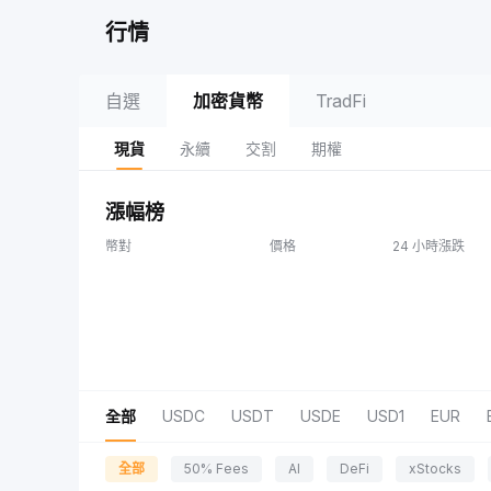
行情
自選
加密貨幣
TradFi
現貨
永續
交割
期權
漲幅榜
幣對
價格
24 小時漲跌
全部
USDC
USDT
USDE
USD1
EUR
全部
50% Fees
AI
DeFi
xStocks