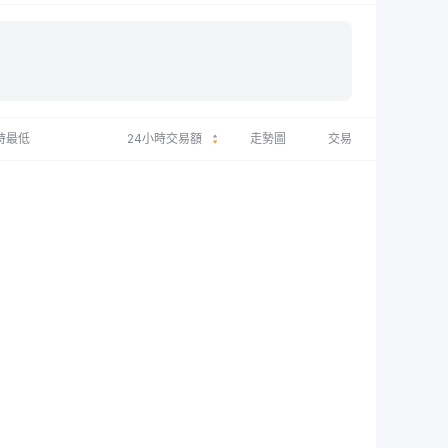
時最低
24小時交易額
走勢圖
交易