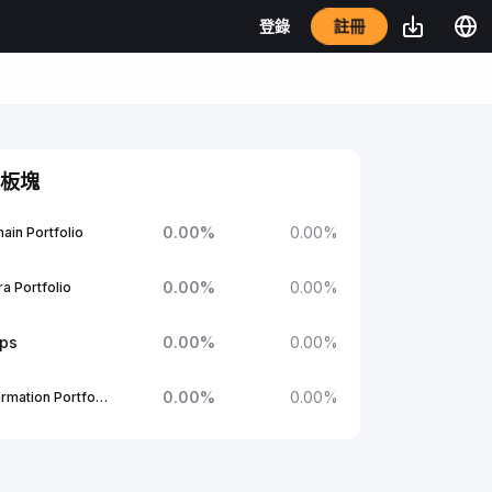
註冊
登錄
板塊
0.00
%
0.00
%
ain Portfolio
0.00
%
0.00
%
a Portfolio
ups
0.00
%
0.00
%
0.00
%
0.00
%
1Confirmation Portfolio