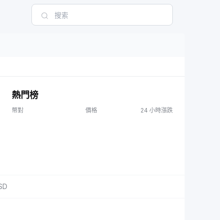
熱門榜
幣對
價格
24 小時漲跌
SD