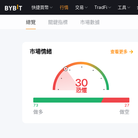
快捷買幣
行情
交易
TradFi
工具
總覽
關鍵指標
市場數據
市場情緒
查看更多
30
恐懼
73
27
做多
做空