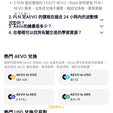
1 PLN 當前價值約 13.627 AEVO。Bybit 即時更新 PLN /
AEVO 匯率，且免收兌換手續費。確認兌換後，匯率將鎖
定 15 秒。
2. PLN 兌AEVO 的價格在過去 24 小時內的波動情
況如何？
3. Aevo的總量是多少？
4. 在哪裡可以找到有關交易的學習資源？
熱門 AEVO 兌換
按即時匯率將 AEVO 兌換為 USD 及其他法幣。Bybit 聚合多家做市商報價，
為您提供 AEVO 當前價值，匯率精準、點差透明，讓您兌換無憂。
AEVO
to
SGD
AEVO
to
USD
S$0.025
$0.02
AEVO
to
AED
AEVO
to
ARS
د.إ0.073
$29.78
查看更多
↓
熱門 USD 兌換交易對