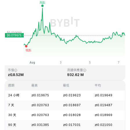
最近更新時間：2026-08-07 09:56 (GMT+0)
歷史最高價格
歷史最低價格
zł3.76
zł0.016502
市值
流通供應量
zł18.52M
932.62 M
週期
最高
最低
平均
漲
24 小時
zł0.019675
zł0.019623
zł0.019649
+
7 天
zł0.020763
zł0.018697
zł0.019487
+
30 天
zł0.020763
zł0.018028
zł0.018969
+
90 天
zł0.031385
zł0.017031
zł0.021050
+