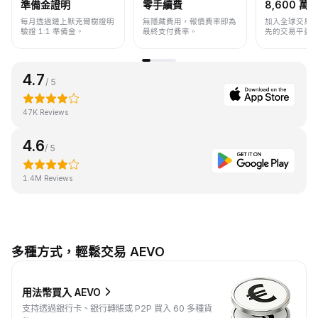
準備金證明
零手續費
8,600 萬+
每月透過鏈上默克爾樹證明
無隱藏費用，報價費率即為
加入全球交易
驗證 1:1 準備金。
最終支付費率。
先的交易平臺
4.7
/ 5
47K Reviews
4.6
/ 5
1.4M Reviews
多種方式，輕鬆交易 AEVO
用法幣買入 AEVO
支持透過銀行卡、銀行轉賬或 P2P 買入 60 多種貨