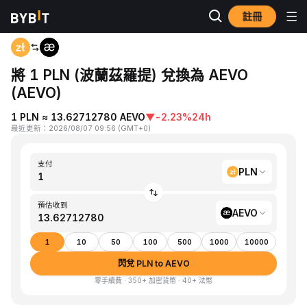
註冊
首頁
PLN to AEVO
將 1 PLN (波蘭茲羅提) 兌換為 AEVO
(AEVO)
1 PLN ≈ 13.62712780 AEVO
▼
-2.23%
24h
最近更新
：
2026/08/07 09:56
(
GMT+0
)
支付
PLN
預估收到
AEVO
1
10
50
100
500
1000
10000
閃兌 PLN to AEVO
零手續費 · 350+ 加密貨幣 · 40+ 法幣