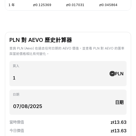
1 年
zł0.125369
zł0.017031
zł0.045864
-
PLN 對 AEVO 歷史計算器
查詢 PLN (Aevo) 在過去任何日期的 AEVO 價值，並查看 PLN 對 AEVO 的匯率
與當前價格相比有何變化。
買入
PLN
日期
日期
zł13.63
當時價值
zł13.63
今日價值