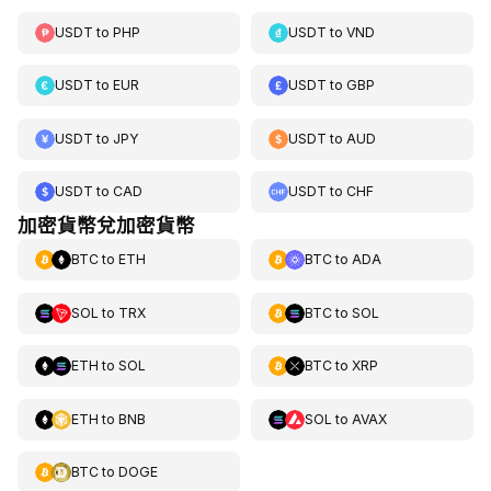
USDT
to
PHP
USDT
to
VND
USDT
to
EUR
USDT
to
GBP
USDT
to
JPY
USDT
to
AUD
USDT
to
CAD
USDT
to
CHF
加密貨幣兌加密貨幣
BTC
to
ETH
BTC
to
ADA
SOL
to
TRX
BTC
to
SOL
ETH
to
SOL
BTC
to
XRP
ETH
to
BNB
SOL
to
AVAX
BTC
to
DOGE