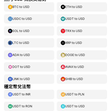
BTC
to
USD
ETH
to
USD
USDC
to
USD
USDT
to
USD
SOL
to
USD
TRX
to
USD
LTC
to
USD
XRP
to
USD
ADA
to
USD
DOGE
to
USD
DOT
to
USD
AVAX
to
USD
LINK
to
USD
SHIB
to
USD
穩定幣兌法幣
USDT
to
INR
USDT
to
PLN
USDT
to
RON
USDT
to
USD