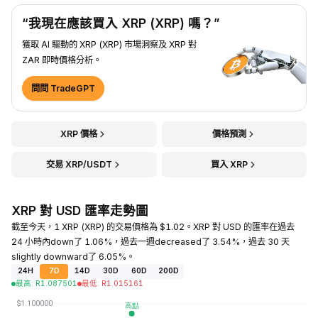
“我現在應該買入 XRP (XRP) 嗎？”
獲取 AI 驅動的 XRP (XRP) 市場洞察及 XRP 對
ZAR 即時價格分析。
問問 TradeGPT
XRP 價格
價格預測
交易 XRP/USDT
買入 XRP
XRP 對 USD 匯率走勢圖
截至今天，1 XRP (XRP) 的交易價格為 $1.02。XRP 對 USD 的匯率在過去
24 小時內down了 1.06%，過去一週decreased了 3.54%，過去 30 天
slightly downward了 6.05%。
24H
7D
14D
30D
60D
200D
最高
:
R
1.087501
最低
:
R
1.015161