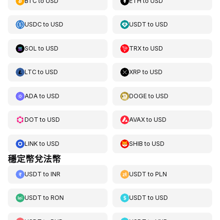
BTC
to
USD
ETH
to
USD
USDC
to
USD
USDT
to
USD
SOL
to
USD
TRX
to
USD
LTC
to
USD
XRP
to
USD
ADA
to
USD
DOGE
to
USD
DOT
to
USD
AVAX
to
USD
LINK
to
USD
SHIB
to
USD
穩定幣兌法幣
USDT
to
INR
USDT
to
PLN
USDT
to
RON
USDT
to
USD