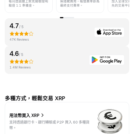
每月透過鏈上默克爾樹證明
無隱藏費用，報價費率即為
加入全球交易
驗證 1:1 準備金。
最終支付費率。
先的交易平臺
4.7
/ 5
47K Reviews
4.6
/ 5
1.4M Reviews
多種方式，輕鬆交易 XRP
用法幣買入 XRP
支持透過銀行卡、銀行轉賬或 P2P 買入 60 多種貨
幣。