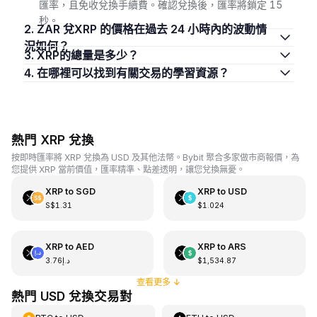
匯率，且免收兌換手續費。確認兌換後，匯率將鎖定 15
秒。
2. ZAR 兌XRP 的價格在過去 24 小時內的波動情
況如何？
3. XRP的總量是多少？
4. 在哪裡可以找到有關交易的學習資源？
熱門 XRP 兌換
按即時匯率將 XRP 兌換為 USD 及其他法幣。Bybit 聚合多家做市商報價，為
您提供 XRP 當前價值，匯率精準、點差透明，讓您兌換無憂。
XRP
to
SGD
XRP
to
USD
S$1.31
$1.024
XRP
to
AED
XRP
to
ARS
د.إ3.76
$1,534.87
查看更多
↓
熱門 USD 兌換交易對