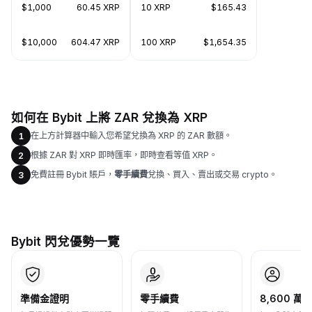
$1,000
60.45 XRP
10 XRP
$165.43
$10,000
604.47 XRP
100 XRP
$1,654.35
如何在 Bybit 上將 ZAR 兌換為 XRP
在上方計算器中輸入您希望兌換為 XRP 的 ZAR 數額。
1
根據 ZAR 對 XRP 即時匯率，即時查看等值 XRP。
2
免費註冊 Bybit 賬戶，
零手續費
兌換、買入、賣出或交易 crypto。
3
Bybit 閃兌優勢一覽
準備金證明
零手續費
8,600 萬+