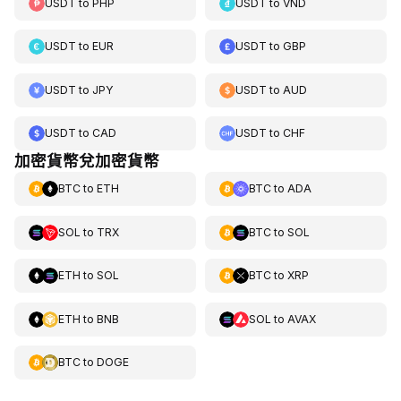
USDT
to
PHP
USDT
to
VND
USDT
to
EUR
USDT
to
GBP
USDT
to
JPY
USDT
to
AUD
USDT
to
CAD
USDT
to
CHF
加密貨幣兌加密貨幣
BTC
to
ETH
BTC
to
ADA
SOL
to
TRX
BTC
to
SOL
ETH
to
SOL
BTC
to
XRP
ETH
to
BNB
SOL
to
AVAX
BTC
to
DOGE