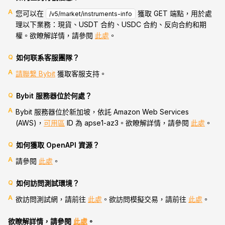
A
您可以在
獲取 GET 端點，用於處
/v5/market/instruments-info
理以下業務：現貨、USDT 合約、USDC 合約、反向合約和期
權。欲瞭解詳情，請參閱
此處
。
Q
如何联系客服團隊？
A
請聯繫 Bybit
獲取客服支持。
Q
Bybit 服務器位於何處？
A
Bybit 服務器位於新加坡，依託 Amazon Web Services
(AWS)，
可用區
ID 為 apse1-az3。欲瞭解詳情，請參閱
此處
。
Q
如何獲取 OpenAPI 資源？
A
請參閱
此處
。
Q
如何訪問測試環境？
A
欲訪問測試網，請前往
此處
。欲訪問模擬交易，請前往
此處
。
欲瞭解詳情，請參閱
此處
。