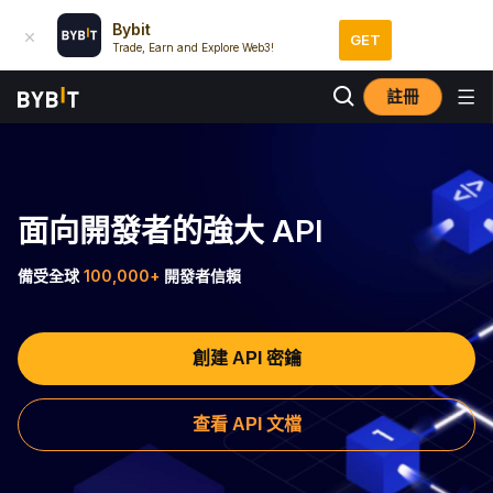
Bybit
GET
Trade, Earn and Explore Web3!
註冊
面向開發者的強大 API
備受全球
100,000+
開發者信賴
創建 API 密鑰
查看 API 文檔