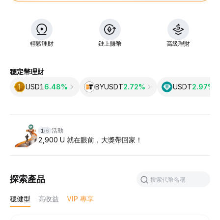
輕鬆理財
鏈上賺幣
高級理財
穩定幣理財
USD1
6.48%
BYUSDT
2.72%
USDT
2.97‎%
Slide 1 of 6
活動
1
/
6
2,900 U 就在眼前，大獎帶回家！
探索產品
穩健型
高收益
VIP 專享