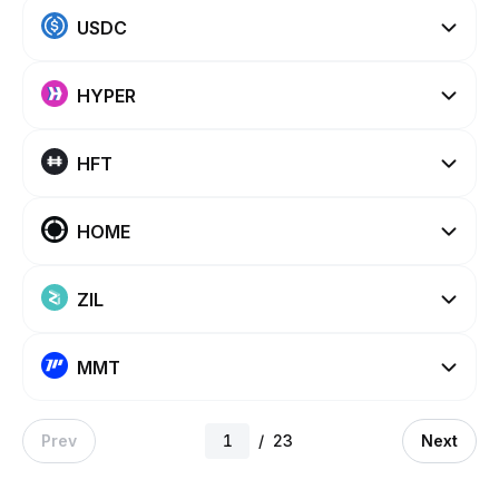
USDC
HYPER
HFT
HOME
ZIL
MMT
Prev
/
23
Next