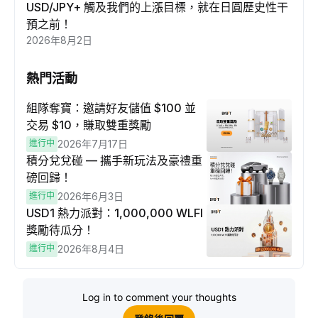
USD/JPY+ 觸及我們的上漲目標，就在日圓歷史性干
預之前！
2026年8月2日
熱門活動
組隊奪寶：邀請好友儲值 $100 並
交易 $10，賺取雙重獎勵
進行中
2026年7月17日
積分兌兌碰 — 攜手新玩法及豪禮重
磅回歸！
進行中
2026年6月3日
USD1 熱力派對：1,000,000 WLFI
獎勵待瓜分！
進行中
2026年8月4日
Log in to comment your thoughts