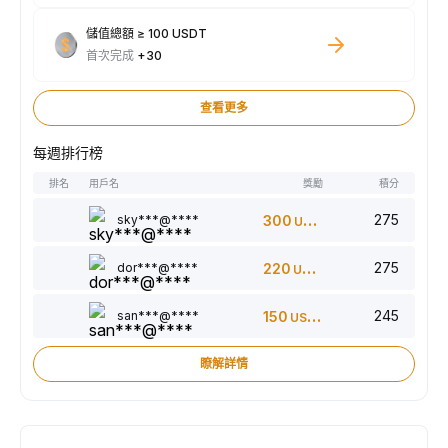
儲值總額 ≥ 100 USDT
首次完成
+30
查看更多
每週排行榜
排名
用戶名
獎勵
積分
275
sky***@****
300
USDT
275
dor***@****
220
USDT
245
san***@****
150
USDT
瞭解詳情