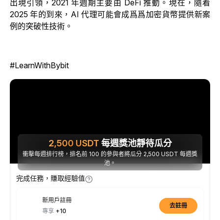
出現引領，2021 年週期主要由 DeFi 推動。
現在，隨着
2025 年的到來，AI 代理可能會成爲爲加密貨幣提供新案
例的突破性技術。
#LearnWithBybit
2,500
USDT
每週獎池靜待瓜分
衝擊每週排行榜，排名前 100 的參與者將瓜分 2,500 USDT 每週獎
池。
完成任務，賺取經驗值
新用戶註冊
去註冊
專享
+10