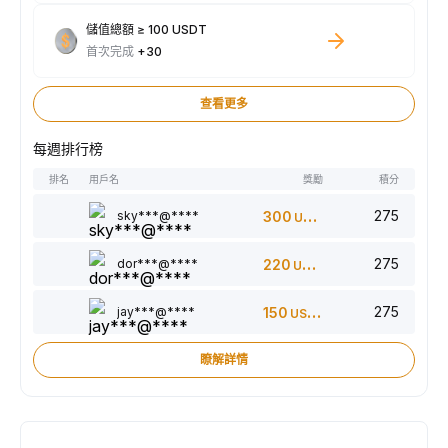
儲值總額 ≥ 100 USDT
首次完成
+30
查看更多
每週排行榜
排名
用戶名
獎勵
積分
275
sky***@****
300
USDT
275
dor***@****
220
USDT
275
jay***@****
150
USDT
瞭解詳情