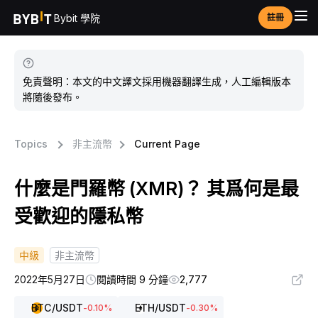
Bybit 學院
註冊
免責聲明：本文的中文譯文採用機器翻譯生成，人工編輯版本
將隨後發布。
Topics
非主流幣
Current Page
什麼是門羅幣 (XMR)？ 其爲何是最
受歡迎的隱私幣
中級
非主流幣
2022年5月27日
閱讀時間 9 分鐘
2,777
BTC
/USDT
ETH
/USDT
-0.10
%
-0.30
%