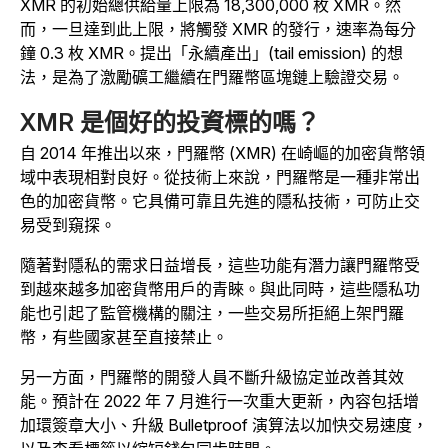
XMR 的初始總供給量上限為 18,300,000 枚 XMR。然
而，一旦達到此上限，將觸發 XMR 的發行，速率為每分
鐘 0.3 枚 XMR。提出「永續產出」(tail emission) 的想
法，是為了激勵礦工繼續在門羅幣區塊鏈上驗證交易。
XMR 是個好的投資標的嗎？
自 2014 年推出以來，門羅幣 (XMR) 在崎嶇的加密貨幣領
域中表現相對良好。從技術上來說，門羅幣是一種非常出
色的加密貨幣。它具備可靠且先進的隱私技術，可防止交
易受到窺探。
隨著對隱私的需求日益增長，這些功能有潛力讓門羅幣受
到越來越多加密貨幣用戶的青睞。與此同時，這些隱私功
能也引起了監管機構的關注，一些交易所拒絕上架門羅
幣，有些國家甚至直接禁止。
另一方面，門羅幣的開發人員不斷升級協定並改善其效
能。預計在 2022 年 7 月進行一次重大更新，內容包括增
加環簽章大小、升級 Bulletproof 演算法以加快交易速度，