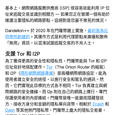
基本上，網際網路服務供應商 (ISP) 很容易就能利用 IP 位
址來追蹤交易並識別相關方 — 如果您正在營運一個有助於
維護注重隱私的網路節點，這絕對是您最不樂見的情況。
Dandelion++ 於 2020 年在門羅幣鏈上實施，
最初是為比
特幣所創建的
。其運作方式是利用代理節點來廣播和散佈
「無用」資訊，以混淆試圖追蹤交易的不肖人士。
支援 Tor 和 I2P
為了獲得更高的安全性和隱私性，門羅幣能與 Tor 和 l2P
位址良好地搭配運作。
Tor
（The Onion Router 的縮寫）
和 i2P（
隱形網際網路專案
）是兩種網際網路協定，能為
使用者建立安全的途徑，以進行安全和匿名的通訊。然
而，它們實現此目標的方式各不相同。Tor 負責建立與網
際網路的安全連線，而 l2p 則在自己的網路上運行，專門
保護使用者的內部連結。門羅幣是唯一能徹底隱藏發送
方、接收方身分和金額的隱私導向貨幣。相較於
Zcash
和
Dash
等其他熱門隱私幣，門羅幣上龐大的隱私交易量，