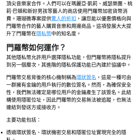
頂尖音樂家合作。人們可以在瑪麗亞·凱莉、威瑟樂團、桃
莉·巴頓和新好男孩等藝人的商店使用門羅幣加密貨幣消
費。珊瑚礁專案提供
驚人的折扣
，讓您能以優惠價格向與
門羅幣合作的藝人購買音樂和周邊商品。這項發展大大提
升了門羅幣在
隱私幣
中的知名度。
門羅幣如何運作？
其他隱私幣允許用戶選擇隱私功能，但門羅幣將隱私提升
到另一個層次，其進階的隱私保護功能已內建於協議中。
門羅幣交易背後的核心機制稱為
環狀簽名
，這是一種可由
一群擁有金鑰的用戶執行的數位簽名。然而，為確保安全
性，我們無法確定是哪位用戶的金鑰產生了該簽名。此結
構使用隱匿位址，因此門羅幣的交易無法被追蹤，也無法
連結到發送方或接收方。
主要功能包括：
透過環狀簽名、環狀機密交易和隱匿位址實現完全的隱
私。