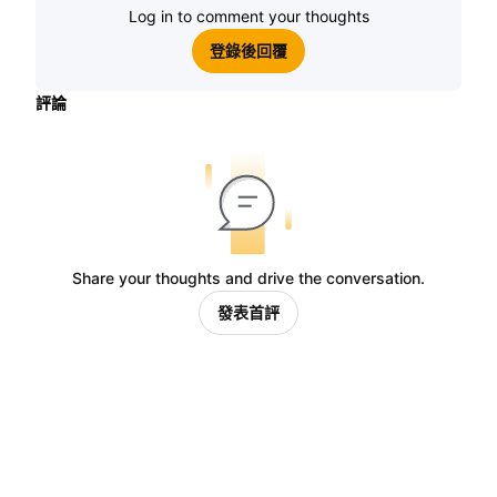
Log in to comment your thoughts
登錄後回覆
評論
Share your thoughts and drive the conversation.
發表首評