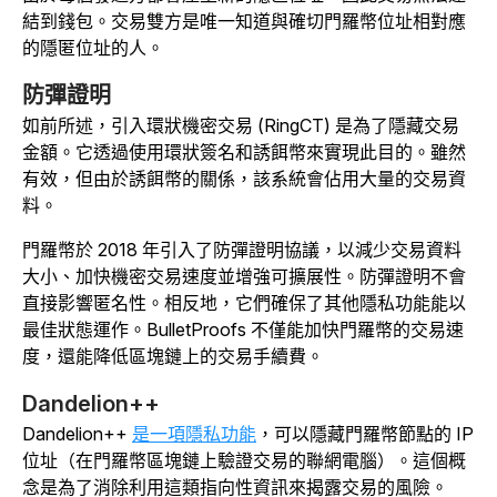
結到錢包。交易雙方是唯一知道與確切門羅幣位址相對應
的隱匿位址的人。
防彈證明
如前所述，引入環狀機密交易 (RingCT) 是為了隱藏交易
金額。它透過使用環狀簽名和誘餌幣來實現此目的。雖然
有效，但由於誘餌幣的關係，該系統會佔用大量的交易資
料。
門羅幣於 2018 年引入了防彈證明協議，以減少交易資料
大小、加快機密交易速度並增強可擴展性。防彈證明不會
直接影響匿名性。相反地，它們確保了其他隱私功能能以
最佳狀態運作。BulletProofs 不僅能加快門羅幣的交易速
度，還能降低區塊鏈上的交易手續費。
Dandelion++
Dandelion++
是一項隱私功能
，可以隱藏門羅幣節點的 IP
位址（在門羅幣區塊鏈上驗證交易的聯網電腦）。這個概
念是為了消除利用這類指向性資訊來揭露交易的風險。