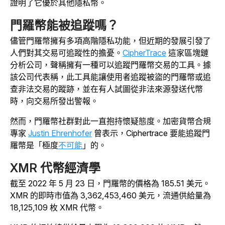
證明了它優於其他隱私幣。
門羅幣能被追蹤嗎？
儘管門羅幣擁有多項高階隱私功能，但近期的發展引發了
人們對其交易可追蹤性的擔憂。
CipherTrace
這家區塊鏈
分析公司，聲稱擁有一種可以追蹤門羅幣交易的工具。據
該公司代表稱，此工具能讓使用者追蹤被盜的門羅幣或追
查非法交易的蹤跡，並在有人試圖從非法來源發送代幣
時，向交易所發出警報。
然而，門羅幣社群對此一直抱持懷疑態度。加密貨幣合規
專家
Justin Ehrenhofer
曾表示，Ciphertrace 要能追蹤門
羅幣是「極度
不可能
」的。
XMR 代幣經濟學
截至 2022 年 5 月 23 日，門羅幣的價格為 185.51 美元。
XMR 的即時市值為 3,362,453,460 美元，流通供給量為
18,125,109 枚 XMR 代幣。