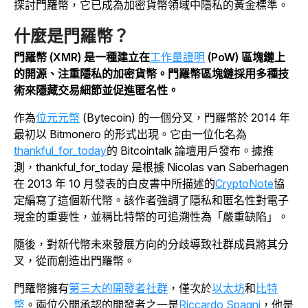
探討門羅幣，它已成為加密貨幣領域中隱私的黃金標準。
什麼是門羅幣？
門羅幣 (XMR) 是一種建立在
工作量證明
(PoW) 區塊鏈上
的開源、注重隱私的加密貨幣。門羅幣區塊鏈採用多種技
術來隱藏交易細節並促進匿名性。
作為
位元元幣
(Bytecoin) 的一個分叉，門羅幣於 2014 年
最初以 Bitmonero 的形式出現。它由一位化名為
thankful_for_today
的 Bitcointalk 論壇用戶發布。據推
測，thankful_for_today 是根據 Nicolas van Saberhagen
在 2013 年 10 月發表的白皮書中所描述的
CryptoNote
協
定編寫了這個新代幣。該作者強調了隱私和匿名性對電子
現金的重要性，並稱比特幣的可追溯性為「嚴重缺陷」。
隨後，對新代幣未來發展方向的分歧導致社群成員將其分
叉，從而創造出門羅幣。
門羅幣擁有
第三大的開發者社群
，僅次於
以太坊
和
比特
幣
。兩位公開承認的開發者之一是
Riccardo Spagni
，他是