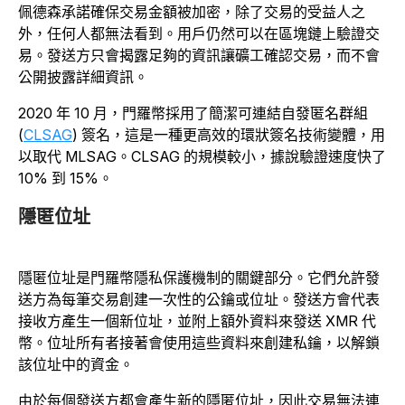
佩德森承諾確保交易金額被加密，除了交易的受益人之
外，任何人都無法看到。用戶仍然可以在區塊鏈上驗證交
易。發送方只會揭露足夠的資訊讓礦工確認交易，而不會
公開披露詳細資訊。
2020 年 10 月，門羅幣採用了簡潔可連結自發匿名群組
(
CLSAG
) 簽名，這是一種更高效的環狀簽名技術變體，用
以取代 MLSAG。CLSAG 的規模較小，據說驗證速度快了
10% 到 15%。
隱匿位址
隱匿位址是門羅幣隱私保護機制的關鍵部分。它們允許發
送方為每筆交易創建一次性的公鑰或位址。發送方會代表
接收方產生一個新位址，並附上額外資料來發送 XMR 代
幣。位址所有者接著會使用這些資料來創建私鑰，以解鎖
該位址中的資金。
由於每個發送方都會產生新的隱匿位址，因此交易無法連