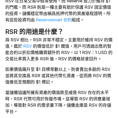
RSV 在日常交易中經常使用，而 Reserve 致力於維持 $1
的門檻，而 RSR 則是一種主要有助於保護 RSV 固定價值
的投資。儲備穩定幣由稱爲抵押代幣的資產遠程證明。所
有這些投資均由
Reservesmart 合約
組成。
RSR 的用途是什麼？
與 RSV 相比，RSR 非常不穩定，主要用於維持 RSV 的價
值。鑑於
RSV
的價值低於 $1 閾值，用戶可透過出售的智
能合約以折扣價格購買額外的 RSV。以 1 RSV：1 USD 的
交易比率買入更多 RSR 後，RSV 的價格就會回升。
如果價值飆升至 $1 目標常數以上，則會賣出多餘的 RSV
並將其兌換爲 RSR 或其他代幣化資產，從而將 RSV 的價
值推低至預期的 $1 標記。
當儲備協議所擁有資產的價值跌至威脅 RSV 存在的水平
時，RSR 代幣可用於恢復市場。這導致 RSV 的供應量增
加，導致對 RSR 的需求量下降。儲備金庫是 RSV 的存儲
平台。