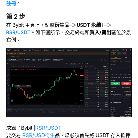
註冊
。
第 2 步
在 Bybit 主頁上，點擊
衍生品
–＞
USDT 永續
l –＞
RSR/USDT
。如下圖所示，交易終端和
買入/賣出
區位於最
右側。
來源：
Bybit
|
RSR/USDT
要交易
RSR/USD衍生
品，您必須首先將 USDT 存入抵押