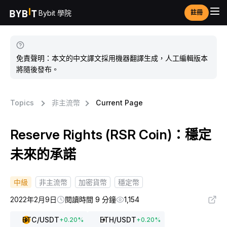
Bybit 學院
註冊
免責聲明：本文的中文譯文採用機器翻譯生成，人工編輯版本
將隨後發布。
Topics
非主流幣
Current Page
Reserve Rights (RSR Coin)：穩定
未來的承諾
中級
非主流幣
加密貨幣
穩定幣
2022年2月9日
閱讀時間 9 分鐘
1,154
BTC
/USDT
ETH
/USDT
+
0.20
%
+
0.20
%