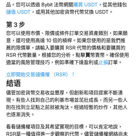
品。您可以透過 Bybit 法幣網關
購買 USDT
，從其他錢包
儲值 USDT
，或用其他加密貨幣代幣兌換 USDT。
第 3 步
您可以使用市價、限價或條件訂單交易資產類別，如果願
意，還可使用高達 10 倍的槓桿。如果您使用的是我們推
薦的限價單，請輸入要購買 RSR 代幣的價格和要購買的
RSR 代幣數量。根據您的分析，點擊
買
幣賣幣。確保使用
適當的風險管理技巧，例如準確下達盈利或
止損
訂單。
立即開始交易儲備權 （RSR）！
结语
儘管加密貨幣交易收益豐厚，但創新和項目提案不斷湧
現。有些人找到自己的利基市場並茁壯成長，而另一些人
則在找到立足點之前就被淘汰。經過短暫的炒作，其他人
也逐漸消失。
看看儲備權項目及其希望實現的目標，可以肯定地說，
RSR是一種值得進一步觀察的代幣。儘管儲備權網絡尚未