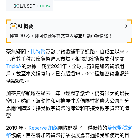
SOL
/USDT
+
3.30
%
AI 概要
僅需 30 秒，即可快速掌握文章內容並判斷市場情緒！
毫無疑問，
比特幣
爲數字貨幣鋪平了道路。自成立以來，
已有數千種加密貨幣進入市場。根據加密貨幣支付網關
TripleA
的數據，截至2021年，全球共有3億加密貨幣用
戶，截至本文撰寫時，已有超過16，000種加密貨幣處於
活躍狀態。
加密貨幣領域在過去十年中經歷了激增，仍有很大的增長
空間。然而，波動性和可擴展性等侷限性將廣大公衆劃分
爲兩個陣營：接受數字貨幣的陣營和不接受數字貨幣的陣
營。
2019 年，
Reserve 網絡
團隊開發了一種獨特的
雙代幣穩定
幣
協議，旨在將加密貨幣行業擴展爲普遍接受和使用的目