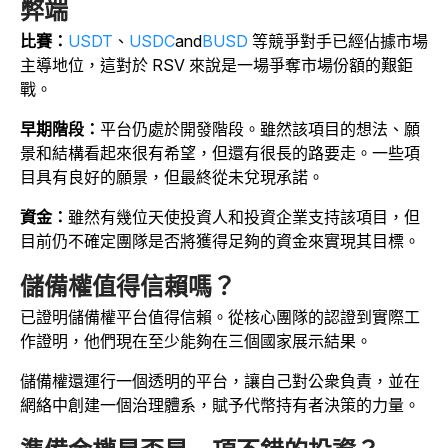
弊端
比賽：
USDT
、
USDC
and
BUSD
等競爭對手已經佔據市場
主導地位，這對於 RSV 來說是一場爭奪市場份額的艱鉅
戰。
早期階段：
平台仍處於開發階段。雖然該項目的想法、願
景和結構看起來很有希望，但還有很長的路要走。一些項
目具有良好的願景，但最終從未兌現承諾。
資金：
雖然有幾位天使投資人和投資企業支持該項目，但
目前仍不確定團隊是否將獲得足夠的資金來實現其目標。
儲備權值得信賴嗎？
已證明儲備權平台值得信賴。從核心團隊的認證到實際工
作證明，他們現在至少能夠在三個國家展示結果。
儲備權還運行一個透明的平台，讓自己對公衆負責，並在
網絡中創建一個治理體系，賦予代幣持有者決策的力量。