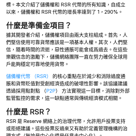
標。本文介紹了儲備權和 RSR 代幣的所有知識，自成立
以來，儲備權和 RSR 代幣的增長率達到了 1，290%。
什麼是準備金項目？
據其開發者介紹，儲備權項目由兩大支柱組成。首先，人
們堅信使用可靠貨幣應該是一項基本人權。其次，人們堅
信，隨着時間的流逝，惡性通脹可能會成爲過去。在這些
樂觀信念的激勵下，儲備網絡團隊一直在努力確保全球用
戶能夠穩定可靠地使用貨幣。
儲備權代幣 （RSR）
的核心重點在於減少和消除過度通
脹和貨幣貶值對受創經濟造成的破壞性影響。該協議建議
透過採用點對點 （
P2P
） 方法實現這一目標，消除對外部
監管監控的需求，這一缺點通常與傳統經濟模式相關。
什麼是 RSR？
RSR 是 Reserve 網絡上的治理代幣，允許用戶投票支持
或拒絕建議。這些投票反過來又有助於定義管理機構的治
理方式（無論是中心化還是任意去中心化）。