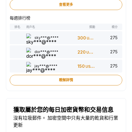
查看更多
每週排行榜
排名
用戶名
獎勵
積分
275
sky***@****
300
USDT
275
dor***@****
220
USDT
275
jay***@****
150
USDT
瞭解詳情
獲取屬於您的每日加密貨幣和交易信息
沒有垃圾郵件。 加密空間中只有大量的乾貨和行業
更新