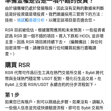
準備金權是否是一項不錯的投資？
由於儲備權仍處於發展階段，因此沒有足夠的數據來判斷
這是好投資還是壞投資。我們建議採用三管齊下的方法：
技術、
情感
和
基礎分析
，以確定該項目是否適合您。
RSR 目前被低估，根據實際應用和未來預測，一些投資者
認爲 RSR 是一個不錯的項目。買入下跌和 HODL 並非壞
主意，因爲 RSR 項目將持續下去。（編輯備註：與任何
加密貨幣一樣，請確保在進行任何購買前進行盡職調
查。）
購買 RSR
RSR 代幣可作爲衍生工具在熱門交易所交易。Bybit 將代
幣與全球熱門穩定幣 USDT 配對，簡化衍生品交易。在
Bybit 上交易 RSR/USDT 永續合約的分步流程如下。
第 1 步
如果您已有賬戶，則可以跳過此步驟。如果沒有，請輸入
一些個人信息並完成快速驗證流程，即可在 Bybit 交易所