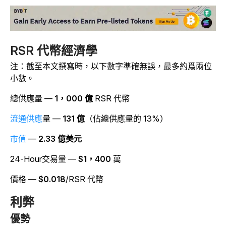
RSR 代幣經濟學
注：截至本文撰寫時，以下數字準確無誤，最多約爲兩位
小數。
總供應量 —
1，000 億
RSR 代幣
流通供應
量 —
131 億
（佔總供應量的 13%）
市值
—
2.33 億美元
24-Hour交易量 —
$1，400
萬
價格 —
$0.018
/RSR 代幣
利弊
優勢