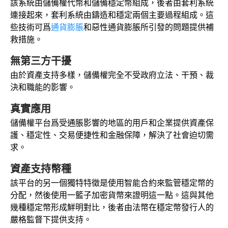
該系統由儲備權代幣和儲備穩定幣組成，後者由套利系統
連接起來，套利系統由鑄造和穩定兩個主要過程組成。這
些技術可爲
通貨膨脹
和惡性通貨膨脹所引發的問題提供補
救措施。
無第三方干擾
由於資產支持多樣，儲備權完全不受政府立法、干預、裁
決和職能的影響。
真實應用
儲備權平台爲受通脹影響的地區的用戶和企業提供資產保
護、穩定性、交易便捷性和金融保障，解決了社會迫切需
求。
資產支持幣種
該平台的另一個獨特特徵是使用智能合約來監管穩定幣的
分配，然後使用一籃子加密貨幣來證明這一點。這與其他
幾種穩定幣形成鮮明對比，後者由法幣在穩定幣發行人的
嚴格監督下提供支持。