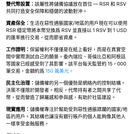
雙代幣設置：
該屬性將儲備協議放在首位 — RSR 和 RSV
共同打造安全保障和穩健的波動對沖。
資產保全：
生活在惡性通脹國家/地區的用戶現在可以使用
RSR 穩定幣將本幣兌換爲 RSV 並直接以 1 RSV 到 1 USD
的匯率進行交易，從而節省資產。
工作證明：
保留權利不僅僅是在紙上看好，而是在真實空
間中實際測試自己的願景。委內瑞拉、哥倫比亞和阿根廷
等國家已經感受到了其影響。該平台每天監管約 15，000
筆交易，金額約爲
150 萬美元。
民主化治理：
儲備權的另一個優勢是網絡內的控制結構。
決策不僅限於開發者。相反，代幣持有者之間共享了代
幣，從而營造了歸屬感和參與感，有助於社區建設。
現實應用：
儲備權專注於幫助受到惡性通脹蹂躪的國家/地
區的用戶。其結構也讓沒有銀行賬戶的個人能夠像其他人
一樣享受金融服務。