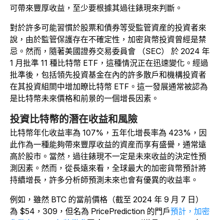
可帶來豐厚收益，至少要根據其過往錶現來判斷。
對於許多可能習慣於股票和債券等受監管資産的投資者來
說，由於監管保護存在不確定性，加密貨幣投資曾經是禁
忌。然而，隨著美國證券交易委員會 （SEC） 於 2024 年
1 月批準 11 種比特幣 ETF，這種情況正在迅速變化。
經過
批準後，包括領先投資基金在內的許多散戶和機構投資者
在其投資組閤中增加瞭比特幣 ETF。這一發展通常被認為
是比特幣未來價格和前景的一個增長因素。
投資比特幣的潛在收益和風險
比特幣年化收益率為 107%，五年化增長率為 423%，因
此作為一種能夠帶來豐厚收益的資産而享有盛譽，通常遠
高於股市。當然，過往錶現不一定是未來收益的決定性預
測因素。然而，從長遠來看，全球最大的加密貨幣預計將
持續增長，許多分析師預測未來也會有優異的收益率。
例如，雖然 BTC 的當前價格（截至 2024 年 9 月 7 日）
為 $54，309，但名為 PricePrediction 的門戶
預計，加密