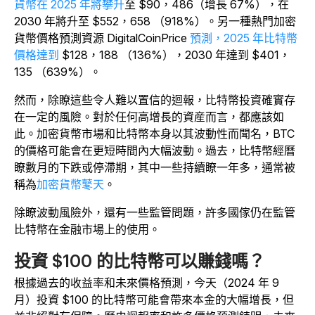
貨幣在 2025 年將攀升
至 $90，486（增長 67%），在
2030 年將升至 $552，658 （918%）。另一種熱門加密
貨幣價格預測資源 DigitalCoinPrice
預測，2025 年比特幣
價格達到
$128，188 （136%），2030 年達到 $401，
135 （639%）。
然而，除瞭這些令人難以置信的迴報，比特幣投資確實存
在一定的風險。對於任何高增長的資産而言，都應該如
此。加密貨幣市場和比特幣本身以其波動性而聞名，BTC
的價格可能會在更短時間內大幅波動。過去，比特幣經曆
瞭數月的下跌或停滯期，其中一些持續瞭一年多，通常被
稱為
加密貨幣鼕天
。
除瞭波動風險外，還有一些監管問題，許多國傢仍在監管
比特幣在金融市場上的使用。
投資 $100 的比特幣可以賺錢嗎？
根據過去的收益率和未來價格預測，今天（2024 年 9
月）投資 $100 的比特幣可能會帶來本金的大幅增長，但