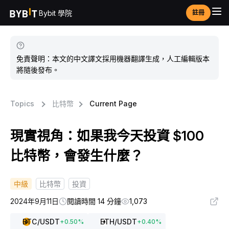
Bybit 學院
註冊
免責聲明：本文的中文譯文採用機器翻譯生成，人工編輯版本
將隨後發布。
Topics
比特幣
Current Page
現實視角：如果我今天投資 $100
比特幣，會發生什麼？
中級
比特幣
投資
2024年9月11日
閱讀時間 14 分鐘
1,073
BTC
/USDT
ETH
/USDT
+
0.50
%
+
0.40
%