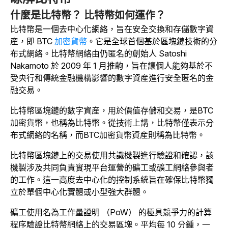
什麼是比特幣？ 比特幣如何運作？
比特幣是一個去中心化網絡，旨在安全交換和存儲數字資
産，即 BTC
加密貨幣
。它是全球首個基於區塊鏈技術的分
布式網絡。
比特幣網絡由仍匿名的創始人 Satoshi
Nakamoto 於 2009 年 1 月推齣
，旨在讓個人能夠基於不
受央行和傳統金融機構影響的數字資産進行安全匿名的金
融交易。
比特幣區塊鏈的數字資産，用於價值存儲和交易，是BTC
加密貨幣，也稱為比特幣。從技術上講，比特幣僅表示分
布式網絡的名稱，而BTC加密貨幣資産則稱為比特幣。
比特幣區塊鏈上的交易使用共識機製進行驗證和確認，該
機製涉及共同負責實現平台運營的礦工或礦工網絡參與者
的工作。
這一高度去中心化的控制系統旨在確保比特幣獨
立於單個中心化實體或小型強大群體。
礦工使用名為工作量證明 （PoW） 的極具競爭力的計算
程序驗證比特幣網絡上的交易區塊。
平均每 10 分鍾，一