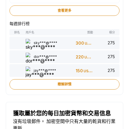
查看更多
每週排行榜
排名
用戶名
獎勵
積分
275
sky***@****
300
USDT
275
dor***@****
220
USDT
275
jay***@****
150
USDT
瞭解詳情
獲取屬於您的每日加密貨幣和交易信息
沒有垃圾郵件。 加密空間中只有大量的乾貨和行業
更新