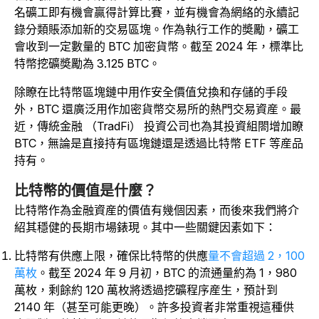
名礦工即有機會贏得計算比賽，並有機會為網絡的永續記
錄分類賬添加新的交易區塊。作為執行工作的奬勵，礦工
會收到一定數量的 BTC 加密貨幣。截至 2024 年，標準比
特幣挖礦奬勵為 3.125 BTC。
除瞭在比特幣區塊鏈中用作安全價值兌換和存儲的手段
外，BTC 還廣泛用作加密貨幣交易所的熱門交易資産。最
近，傳統金融 （TradFi） 投資公司也為其投資組閤增加瞭
BTC，無論是直接持有區塊鏈還是透過比特幣 ETF 等産品
持有
。
比特幣的價值是什麼？
比特幣作為金融資産的價值有幾個因素，而後來我們將介
紹其穩健的長期市場錶現。其中一些關鍵因素如下：
比特幣有供應上限，確保比特幣的供應
量不會超過 2，100
萬枚
。截至 2024 年 9 月初，BTC 的流通量約為 1，980
萬枚，剩餘約 120 萬枚將透過挖礦程序産生，預計到
2140 年（甚至可能更晚）。許多投資者非常重視這種供