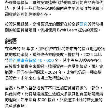
帶來豐厚價值。雖然投資這些代幣的風險可能高於高盤代
幣，但其中一些代幣在極短時間內産生平流層收益率和可
觀收益的可能性始終存在。
投資這種低盤、高增長資産的關鍵在於全麵
研究
與代幣相
關的加密貨幣項目，例如使用 Bybit Learn 提供的資源。
結語
在過去的 15 年裏，加密貨幣在比特幣市場的投資創造瞭無
數的成功案例，當然也帶來瞭失敗。據估計，2024 年比
特
幣百萬富翁超過 40，000
名
，其中許多人透過在多年
前投資少量資産來賺錢，這種資産一直受到懷疑，預計會
崩潰 - 但仍在這裡踢球。2024 年，比特幣仍是一種高增
長資産，多年來在市場上取得瞭成功。
當然，昨年的巨額增長率不再是加密貨幣特徵的一部分。
與此同時，比特幣繼續産生遠超大多數其他資産類彆業績
的迴報。如果您有 $100 投資，那麼選擇比比特幣更優的
資産就很難。