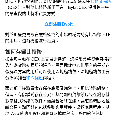
BTC，但初學者購買 BTC 的最佳方式是建立中心
化交易所
（CEX）。
對於比特幣新手而言，Bybit CEX 提供瞭一些
簡單直觀的比特幣買賣方式。
立即注冊 Bybit
對於那些更喜歡在嚴格監管的市場領域內持有比特幣 ETF
的用戶，還有機會進行投資。
如何存儲比特幣
如果您主動在 CEX 上交易比特幣，您通常會將資金直接存
入加密貨幣交易所的賬戶。需要遠離中心化平台的長期存
儲解決方案的用戶可以使用區塊鏈錢包，區塊鏈錢包主要
分為熱
錢包
和冷錢包
兩種。
兩者都直接將資金存儲在底層區塊鏈上，即比特幣網絡。
但是，存儲模式存在差異。熱門加密貨幣錢包是在綫存儲
數字格式私鑰的軟件。
熱錢包始終在綫，讓您隨時隨地輕
鬆交易。熱門錢包包括移動應用程序、桌麵應用程序、基
於 Web 的應用程序和瀏覽器擴展程序。熱門錢包包括