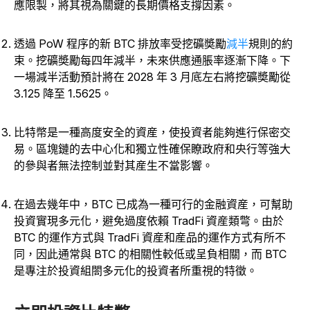
應限製，將其視為關鍵的長期價格支撐因素。
透過 PoW 程序的新 BTC 排放率受挖礦奬勵
減半
規則的約
束。挖礦奬勵每四年減半，未來供應通脹率逐漸下降。下
一場減半活動預計將在 2028 年 3 月底左右將挖礦奬勵從
3.125 降至 1.5625。
比特幣是一種高度安全的資産，使投資者能夠進行保密交
易。區塊鏈的去中心化和獨立性確保瞭政府和央行等強大
的參與者無法控制並對其産生不當影響。
在過去幾年中，BTC 已成為一種可行的金融資産，可幫助
投資實現多元化，避免過度依賴 TradFi 資産類彆。由於
BTC 的運作方式與 TradFi 資産和産品的運作方式有所不
同，因此通常與 BTC 的相關性較低或呈負相關，而 BTC
是專注於投資組閤多元化的投資者所重視的特徵。