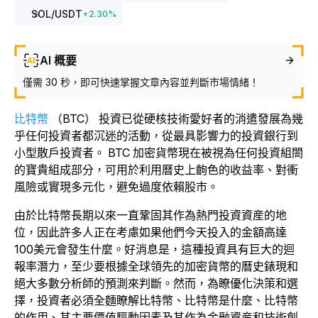
SOL
/USDT
+
2.30
%
AI 概要
僅需 30 秒，即可快速掌握文章內容並判斷市場情緒！
比特幣
（BTC）
投資
已從硬核技術愛好者的消遣發展為幾
乎任何投資者都沉迷的活動，從最具影響力的投資銀行到
小型散戶投資者。
BTC 加密貨幣現在被視為任何投資組閤
的寶貴組成部分，可用於利用曆史上齣色的收益率、對衝
風險或實現多元化，避免過度依賴股市。
由於比特幣長期以來一直鞏固其作為熱門投資資産的地
位，因此許多人正在考慮如果他們今天投入的金額高達
100美元會發生什麼。好消息是，這種投資具有巨大的迴
報率潛力，至少要根據全球領先的加密貨幣的曆史錶現和
絕大多數分析師的預測來判斷。然而，為瞭優化決策和選
擇，投資者必須全麵瞭解比特幣、比特幣是什麼、比特幣
的作用、其主要價值驅動因素及其作為金融資産和技術創