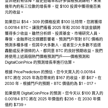
並非絕對有保障。曆史迴報率和許多價格預測錶明，未來
幾年內約有三位數的增長率，從 $100 投資中獲得幾百美
元的收益。
如果您以 $54，309 的價格投資 $100 比特幣，您將獲得
0.00184 BTC。讓我們看看 2025 年和 2030 年該金額將
獲得多少收益。雖然分析師、投資基金、市場研究人員、
專傢、金融界社交媒體影響者、預測門戶等對 BTC 價格的
預測多種多樣，但其中大多數
人
-
或者至少大多數不追逐
轟動或反矛頭條的人
-
都同意 BTC 的良好預期收益。我們
將使用上述兩個熱門價格預測門戶——價格預測和
DigitalCoinPrice 的預測增長率進行估算。
根據 PricePrediction 的預估，您今天買入的 0.00184
BTC 將在 2025 年為您帶來約 $167 的收益，即 $67。在
2030 年，根據門戶的預期，BTC 價值約為 $1，017。
如果使用 DigitalCoinPrice 的預測，您今天以 $100 買入的
0.00184 BTC 將在 2025 年價值約 $236，在 2030 年價
值約 $739。