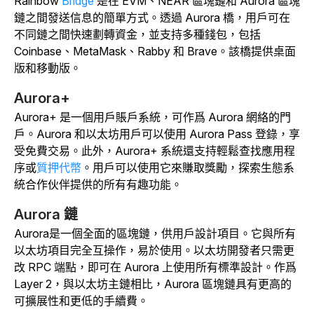
Rainbow
Bridge
是在 EVM、NEAR 區塊鏈和 Aurora 區塊
鏈之間發送信息的簡單方式。透過 Aurora 橋，用戶可在
不同鏈之間快速劃轉資金，並支持多種錢包，包括
Coinbase、MetaMask、Rabby 和 Brave。該橋提供桌面
版和移動版。
Aurora+
Aurora+ 是一個用戶賬戶系統，可作爲 Aurora 網絡的門
戶。Aurora 和以太坊用戶可以使用 Aurora Pass 登錄，享
受免費交易。此外，Aurora+ 系統還支持輕鬆查找應用程
序或
質押代幣
。用戶可以使用它來賺取獎勵，探索生態系
統合作伙伴提供的所有有趣功能。
Aurora 鏈
Aurora是一個全面的區塊鏈，供用戶設計項目。它與所有
以太坊項目完全互操作，易於使用。以太坊開發者只需更
改 RPC 端點，即可在 Aurora 上使用所有標準設計。
作爲
Layer 2，與以太坊主鏈相比，Aurora 區塊鏈具有更高的
可擴展性和更低的手續費。