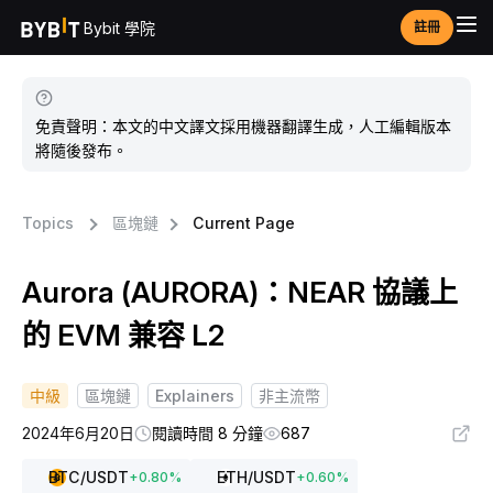
Bybit 學院
註冊
免責聲明：本文的中文譯文採用機器翻譯生成，人工編輯版本
將隨後發布。
Topics
區塊鏈
Current Page
Aurora (AURORA)：NEAR 協議上
的 EVM 兼容 L2
中級
區塊鏈
Explainers
非主流幣
2024年6月20日
閱讀時間 8 分鐘
687
BTC
/USDT
ETH
/USDT
+
0.80
%
+
0.60
%