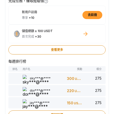
完成任務，賺取經驗值
新用戶註冊
去註冊
專享
+10
儲值總額 ≥ 100 USDT
首次完成
+30
查看更多
每週排行榜
排名
用戶名
獎勵
積分
275
sky***@****
300
USDT
275
dor***@****
220
USDT
275
jay***@****
150
USDT