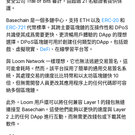
安全公司 Trail of Bits 審計，由超過 21 名驗證者提供保
護。
Basechain 是一個多鏈中心，支持 ETH 以及
ERC-20
和
ERC-721
代幣標準。其跨主要區塊鏈的互操作性和 DPoS
共識使其成爲需要更快、更流暢用戶體驗的 DApp 的理想
選擇。DPoS區塊鏈可用於創建任何類型的DApp，包括遊
戲、虛擬現實、
DeFi
、在線學習平台等。
與 Loom Network 一樣理想，它也無法逃避交易簽名，這
可能會耗時。然而，該平台採用了簡單的通用交易簽名系
統，其處理交易的速度比比特幣和以太坊區塊鏈快 10
倍，但無需開發人員更改其應用程序上的任何代碼即可容
納多個區塊鏈。
此外，Loom 用戶還可以將任何兼容 Layer 1 的錢包無縫
連接至 Basechain。
這使他們能夠以更快的速度與 Layer
2 上的任何 DApp 進行互動，而無需更改錢包或下載其他
軟件。