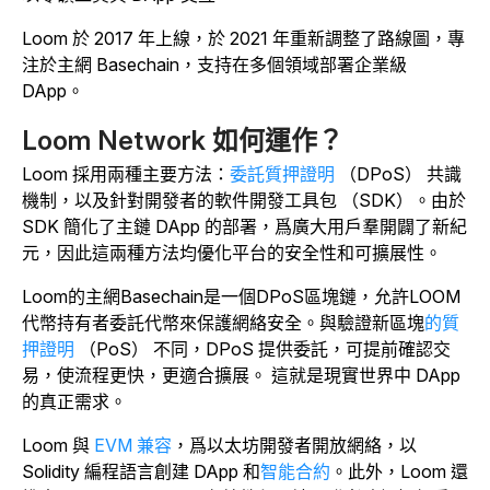
Loom 於 2017 年上線，於 2021 年重新調整了路線圖，專
注於主網 Basechain，支持在多個領域部署企業級
DApp。
Loom Network 如何運作？
Loom 採用兩種主要方法：
委託質押證明
（DPoS） 共識
機制，以及針對開發者的軟件開發工具包 （SDK）。由於
SDK 簡化了主鏈 DApp 的部署，爲廣大用戶羣開闢了新紀
元，因此這兩種方法均優化平台的安全性和可擴展性。
Loom的主網Basechain是一個DPoS區塊鏈，允許LOOM
代幣持有者委託代幣來保護網絡安全。與驗證新區塊
的質
押證明
（PoS） 不同
，DPoS 提供委託，可提前確認交
易，使流程更快，更適合擴展。
這就是現實世界中 DApp
的真正需求。
Loom 與
EVM 兼容
，爲以太坊開發者開放網絡，以
Solidity 編程語言創建 DApp 和
智能合約
。此外，Loom 還