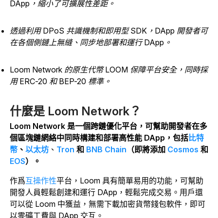
DApp，縮小了可擴展性差距。
透過利用 DPoS 共識機制和即用型 SDK，DApp 開發者可
在各個側鏈上無縫、同步地部署和運行 DApp。
Loom Network 的原生代幣 LOOM 保障平台安全，同時採
用 ERC-20 和 BEP-20 標準。
什麼是 Loom Network？
Loom Network 是一個跨鏈優化平台，可幫助開發者在多
個區塊鏈網絡中同時構建和部署高性能 DApp，包括
比特
幣
、
以太坊
、
Tron
和
BNB Chain
（即將添加
Cosmos
和
EOS
）。
作爲
互操作性
平台，Loom 具有簡單易用的功能，可幫助
開發人員輕鬆創建和運行 DApp，輕鬆完成交易。用戶還
可以從 Loom 中獲益，無需下載加密貨幣錢包軟件，即可
以零礦工費與 DApp 交互。