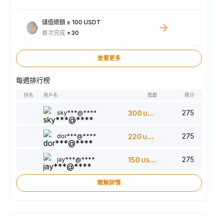
儲值總額 ≥ 100 USDT
首次完成
+30
查看更多
每週排行榜
排名
用戶名
獎勵
積分
275
sky***@****
300
USDT
275
dor***@****
220
USDT
275
jay***@****
150
USDT
瞭解詳情