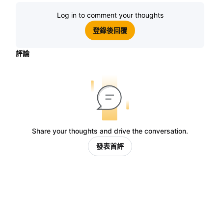
Log in to comment your thoughts
登錄後回覆
評論
Share your thoughts and drive the conversation.
發表首評