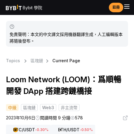
Bybit 學院
註冊
免責聲明：本文的中文譯文採用機器翻譯生成，人工編輯版本
將隨後發布。
Topics
區塊鏈
Current Page
Loom Network (LOOM)：爲順暢
開發 DApp 搭建跨鏈橋接
中級
區塊鏈
Web3
非主流幣
2023年10月6日
閱讀時間 9 分鐘
578
BTC
/USDT
ETH
/USDT
-0.30
%
-0.50
%