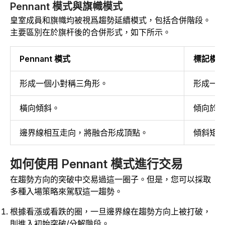
Pennant 模式與旗幟模式
皇室成員和旗幟均被視爲趨勢延續模式，包括合併階段。
主要區別在於旗杆後的合併形式，如下所示。
Pennant 模式
標記模
形成一個小對稱三角形。
形成一
橫向傾斜。
傾向於
邊界線相互走向，將融合形成頂點。
傾斜矩
如何使用 Pennant 模式進行交易
在趨勢方向的突破中交易過這一圈子。但是，您可以採取
多種入場策略來駕馭這一趨勢。
根據看漲或看跌的圈，一旦邊界線在趨勢方向上被打破，
則進入初始突破/分解階段。