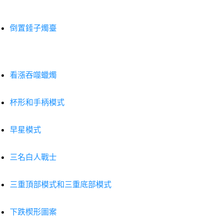
倒置錘子燭臺
看漲吞噬蠟燭
杯形和手柄模式
早星模式
三名白人戰士
三重頂部模式和三重底部模式
下跌楔形圖案