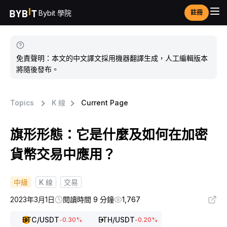
Bybit 學院
註冊
免責聲明：本文的中文譯文採用機器翻譯生成，人工編輯版本
將隨後發布。
Topics
K 線
Current Page
旗形形態：它是什麼及如何在加密
貨幣交易中應用？
中級
K 線
交易
2023年3月1日
閱讀時間 9 分鐘
1,767
BTC
/USDT
ETH
/USDT
-0.30
%
-0.20
%