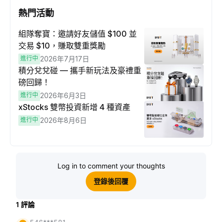
熱門活動
組隊奪寶：邀請好友儲值 $100 並
交易 $10，賺取雙重獎勵
進行中
2026年7月17日
積分兌兌碰 — 攜手新玩法及豪禮重
磅回歸！
進行中
2026年6月3日
xStocks 雙幣投資新增 4 種資產
進行中
2026年8月6日
Log in to comment your thoughts
登錄後回覆
1
評論