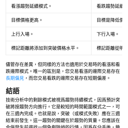
看漲趨勢延續模式。
看跌趨勢延續
目標價格更高。
目標是降低價
上行入場。
下行入場。
標記距離將添加到突破價格水平。
標記距離從明
儘管存在差異，但同樣的方法也適用於交易時的看漲和看
跌邊際模式。唯一的區別是，您交易
看漲的邊際交易存在
長期偏見
，而您交易看跌的邊際交易存在短期偏差。
結語
技術分析中的剩餘模式被視爲趨勢持續模式，因爲預計突
破將按趨勢方向進行。它是較短的時間範圍模式之一，可
在三週內完成。也就是說，突破（或模式失敗）應在三週
結束前發生。這一趨勢的關鍵在於趨勢的質量。您應該在
合併發生前尋找一個急劇陡峭的行情，因爲在分手後，銫