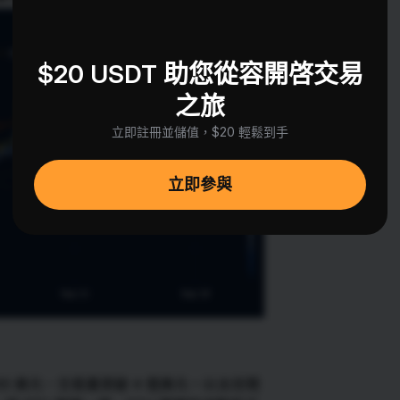
$20 USDT 助您從容開啓交易
之旅
立即註冊並儲值，$20 輕鬆到手
立即參與
00 美元，交易量突破 4 億美元。以太坊現