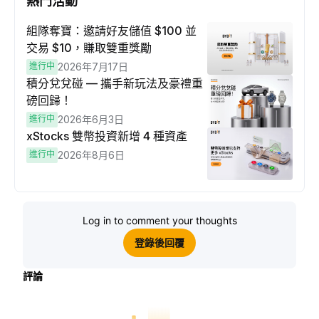
熱門活動
組隊奪寶：邀請好友儲值 $100 並
交易 $10，賺取雙重獎勵
進行中
2026年7月17日
積分兌兌碰 — 攜手新玩法及豪禮重
磅回歸！
進行中
2026年6月3日
xStocks 雙幣投資新增 4 種資產
進行中
2026年8月6日
Log in to comment your thoughts
登錄後回覆
評論