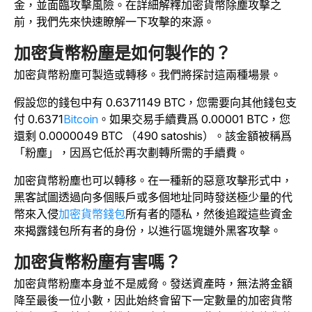
金，並面臨攻擊風險。在詳細解釋加密貨幣除塵攻擊之
前，我們先來快速瞭解一下攻擊的來源。
加密貨幣粉塵是如何製作的？
加密貨幣粉塵可製造或轉移。我們將探討這兩種場景。
假設您的錢包中有 0.6371149 BTC，您需要向其他錢包支
付 0.6371
Bitcoin
。如果交易手續費爲 0.00001 BTC，您
還剩 0.0000049 BTC （490 satoshis）。該金額被稱爲
「粉塵」，因爲它低於再次劃轉所需的手續費。
加密貨幣粉塵也可以轉移。在一種新的惡意攻擊形式中，
黑客試圖透過向多個賬戶或多個地址同時發送極少量的代
幣來入侵
加密貨幣錢包
所有者的隱私，然後追蹤這些資金
來揭露錢包所有者的身份，以進行區塊鏈外黑客攻擊。
加密貨幣粉塵有害嗎？
加密貨幣粉塵本身並不是威脅。發送資產時，無法將金額
降至最後一位小數，因此始終會留下一定數量的加密貨幣