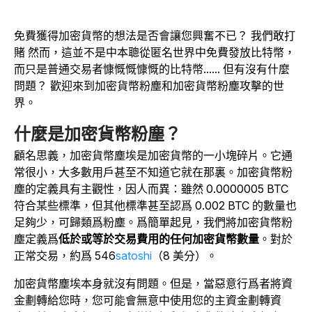
免費獲得加密貨幣的想法是否會讓您興奮不已？ 我們敢打
賭 然而，這並不是中本聰從匿名世界中免費發放比特幣，
而只是普通交易者慷慨慨慷慨的比特幣...... 但有沒有什麼
問題？ 歡迎來到加密貨幣粉塵和加密貨幣粉塵攻擊的世
界。
什麼是加密貨幣粉塵？
顧名思義，加密貨幣塵埃是加密貨幣的一小塊碎片。它通
常很小，大多數用戶甚至不知道它就在那裏。加密貨幣粉
塵的定義具有主觀性，因人而異：雖然 0.0000005 BTC
符合某些標準，但其他標準甚至認爲 0.002 BTC 的數量也
足夠少，可歸類爲粉塵。爲簡單起見，我們將加密貨幣粉
塵定義爲
低於或等於交易費用的任何加密貨幣數量
。對於
正常交易，約爲 546
satoshi
（8 美分）。
加密貨幣塵埃本身就沒有問題。但是，當惡意行爲者將資
金劃轉給您時，您可能會無意中使用您的主資金劃轉資