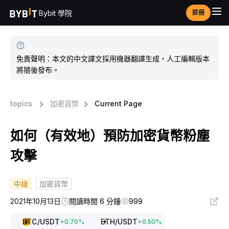
Bybit 學院
註冊
免責聲明：本文的中文譯文採用機器翻譯生成，人工編輯版本
將隨後發布。
topics
加密貨幣
Current Page
如何（有效地）預防加密貨幣粉塵
攻擊
中級
加密貨幣
2021年10月13日
閱讀時間 6 分鐘
999
BTC
/USDT
ETH
/USDT
+
0.70
%
+
0.50
%