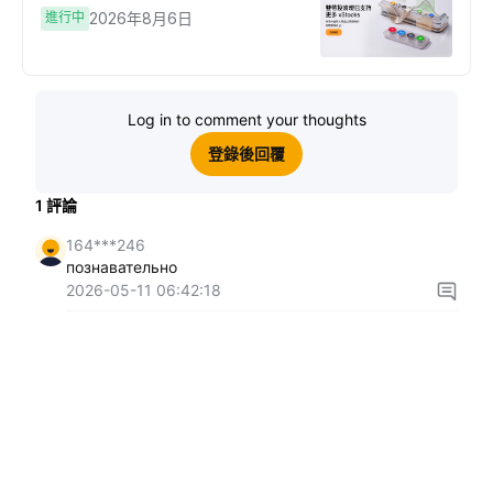
進行中
2026年8月6日
Log in to comment your thoughts
登錄後回覆
1
評論
164***246
познавательно
2026-05-11 06:42:18