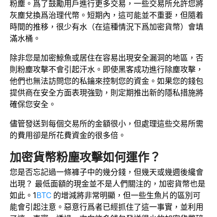
粉塵。爲了鼓勵用戶進行更多交易，一些交易所允許您將
灰塵兌換爲治理代幣。短期內，這可能並不重要，但隨着
時間的推移，很少有水（在這種情況下爲加密貨幣）會填
滿水桶。
除非您是加密鯨魚或居住在容易出現安全漏洞的地區，否
則粉塵攻擊不會引起汗水。即使黑客成功進行除塵攻擊，
他們也無法訪問您的私鑰來控制您的資金。如果您的錢包
提供商在安全方面表現強勁，則定期推出新的隱私措施將
確保您安全。
儘管發送到每個交易所的金額很小，但處理這些交易所需
的費用卻是所花費資金的很多倍。
加密貨幣粉塵攻擊如何運作？
您是否忘記過一條褲子中的幾分錢，但幾天或幾週後纔會
出現？ 最低面額的現金並不是人們關注的，加密貨幣也是
如此。1
BTC
的增減將非常明顯，但一些生魚片的區別可
能會引起注意。惡意行爲者已經抓住了這一事實，並利用