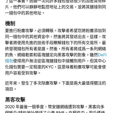
了這一事實。透過一次向許多錢包發送很少的加密貨幣碎
片，他們可以靜靜地監控地址上的交易，並將其鏈接到同
一錢包中的其他地址。
機制
要進行粉塵攻擊，必須轉賬。攻擊者希望您將粉塵添加到
同一錢包中的其他資金中，然後將其發送出去。這樣，攻
擊者將使用先進的技術手段瞭解錢包下的所有交易所，最
終發現錢包所有者是誰。然後，所有者將成爲一系列網絡
釣魚、網絡勒索和區塊鏈定向黑客攻擊的對象。雖然
DeFi
錢包
使得用戶無法從區塊鏈錢包中接觸到用戶，但其中心
化錢包需要一定程度的KYC，這意味着粉塵攻擊可能會使
用戶容易受到攻擊。
近年來，發生了多次除塵攻擊。下面是兩大最值得關注的
項目。
黑客攻擊
2020 年最後一個季度，幣安鏈網絡遭到攻擊，黑客向多
個賬戶/錢包地址發送了少量 BNB。在郵件中，用戶透過