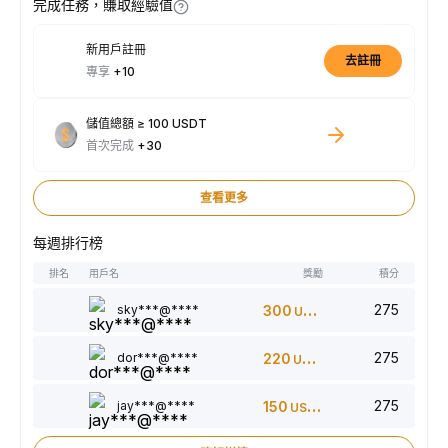
完成任務，賺取經驗值
新用戶註冊
去註冊
專享
+10
儲值總額 ≥ 100 USDT
首次完成
+30
查看更多
每週排行榜
排名
用戶名
獎勵
積分
275
sky***@****
300
USDT
275
dor***@****
220
USDT
275
jay***@****
150
USDT