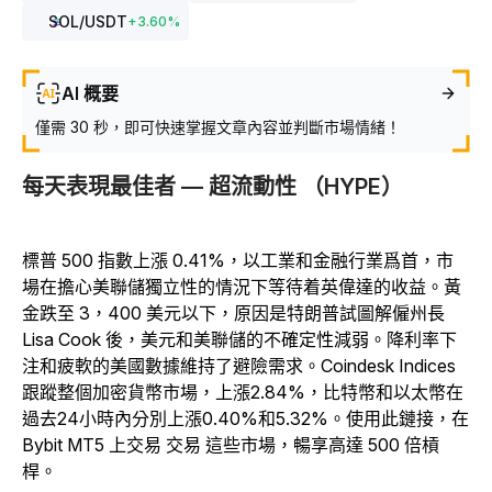
SOL
/USDT
+
3.60
%
AI 概要
僅需 30 秒，即可快速掌握文章內容並判斷市場情緒！
每天表現最佳者 — 超流動性 （HYPE）
標普 500 指數上漲 0.41%，以工業和金融行業爲首，市
場在擔心美聯儲獨立性的情況下等待着英偉達的收益。黃
金跌至 3，400 美元以下，原因是特朗普試圖解僱州長
Lisa Cook 後，美元和美聯儲的不確定性減弱。降利率下
注和疲軟的美國數據維持了避險需求。Coindesk Indices
跟蹤整個加密貨幣市場，上漲2.84%，比特幣和以太幣在
過去24小時內分別上漲0.40%和5.32%。使用此鏈接，在
Bybit MT5 上交易 交易 這些市場，暢享高達 500 倍槓
桿。