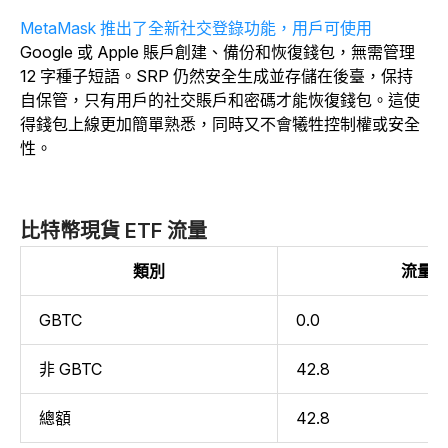
MetaMask 推出了全新社交登錄功能，用戶可使用
Google 或 Apple 賬戶創建、備份和恢復錢包，無需管理
12 字種子短語。SRP 仍然安全生成並存儲在後臺，保持
自保管，只有用戶的社交賬戶和密碼才能恢復錢包。這使
得錢包上線更加簡單熟悉，同時又不會犧牲控制權或安全
性。
比特幣現貨 ETF 流量
類別
流量
GBTC
0.0
非 GBTC
42.8
總額
42.8