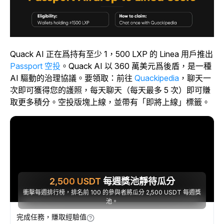
Quack AI 正在爲持有至少 1，500 LXP 的 Linea 用戶推出
Passport 空投
。Quack AI 以 360 萬美元爲後盾，是一種
AI 驅動的治理協議。要領取：前往
Quackipedia
，聊天一
次即可獲得您的護照，每天聊天（每天最多 5 次）即可賺
取更多積分。空投版塊上線，並帶有「即將上線」標籤。
2,500
USDT
每週獎池靜待瓜分
衝擊每週排行榜，排名前 100 的參與者將瓜分 2,500 USDT 每週獎
池。
完成任務，賺取經驗值