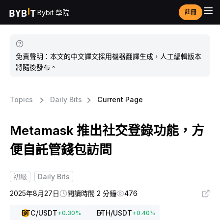
Bybit 學院
註冊
免責聲明：本文的中文譯文採用機器翻譯生成，人工編輯版本
將隨後發布。
Topics
Daily Bits
Current Page
Metamask 推出社交登錄功能，方
便自託管錢包訪問
初級
Daily Bits
2025年8月27日
閱讀時間 2 分鐘
476
BTC
/USDT
ETH
/USDT
+
0.30
%
+
0.40
%