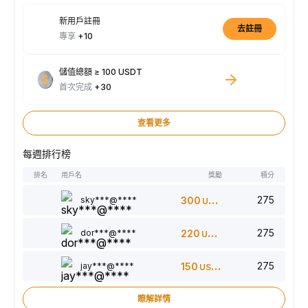
新用戶註冊
去註冊
專享
+10
儲值總額 ≥ 100 USDT
首次完成
+30
查看更多
每週排行榜
排名
用戶名
獎勵
積分
275
sky***@****
300
USDT
275
dor***@****
220
USDT
275
jay***@****
150
USDT
瞭解詳情