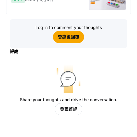
Log in to comment your thoughts
登錄後回覆
評論
Share your thoughts and drive the conversation.
發表首評