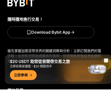
隨時隨地進行交易！
Download Bybit App
搶先掌握加密貨幣世界的關鍵洞察與分析：立即訂閱我們的電
子報。
全部形式的投資都存在風險，包括損失所有投資金額的
風險。此類活動可能不適合所有人。
$20 USDT 助您從容開啓交易之旅
在 Bybit App 中閱讀
立即註冊並儲值，$20 輕鬆到手
立即參與
訂閱
關注我們
詳細概要