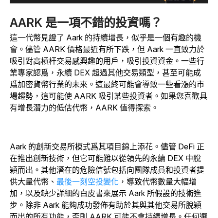
AARK 是一項不錯的投資嗎？
這一代幣見證了 Aark 的持續增長，似乎是一個有趣的機
會。儘管 AARK 價格最近有所下跌，但 Aark 一直致力於
吸引對高槓杆交易感興趣的用戶，吸引投資資金。一些行
業專家認爲，永續 DEX 超過其他交易類型，甚至可能成
爲加密貨幣行業的未來。這最終可能會導致一些看漲的市
場趨勢，這可能使 AARK 吸引某些投資者。如果您喜歡具
有增長潛力的低估代幣，AARK 值得探索。
Aark 的創新交易所模式爲其項目錦上添花。儘管 DeFi 正
在推出創新技術，但它可能難以從領先的永續 DEX 中脫
穎而出。其他潛在的危險信號包括向團隊成員和投資者提
供大量代幣、
最後一刻空投變化
，導致代幣數量大幅增
加，以及缺少詳細的白皮書來展示 Aark 所假設的技術進
步。除非 Aark 能夠成功發佈有助於其與其他交易所脫穎
而出的所有功能，否則 AARK 可能不會持續增長。任何選