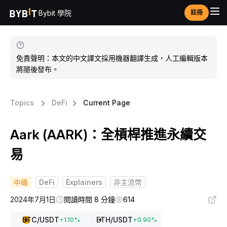
Bybit 學院
註冊
免責聲明：本文的中文譯文採用機器翻譯生成，人工編輯版本
將隨後發布。
Topics
DeFi
Current Page
Aark (AARK)：全槓桿推進永續交
易
中級
DeFi
Explainers
非主流幣
2024年7月1日
閱讀時間 8 分鐘
614
BTC
/USDT
ETH
/USDT
+
1.10
%
+
0.90
%