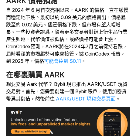
AARK 價格預測
自 2024 年 6 月首次亮相以來，AARK 的價格一直在緩慢
而穩定地下跌。最初以約 0.09 美元的價格賣
出
，價格暴
跌至約 0.02 美元。
儘管價格下跌，但市場有望大幅增
長。一些投資者認爲，隨着更多交易者對鏈上衍生品行業
產生興趣，代幣價值被低估，最終價格可能會上漲。
CoinCodex預測，AARK將在2024年7月之前保持看跌，
屆時看漲的市場趨勢可能會接管。據 CoinCodex 報告，
到 2025 年，價格
可能會達到 $0.11
。
在哪裏購買 AARK
想要交易 Aark 代幣？ Bybit 現已推出 AARK/USDT 現貨
交易對。首先，您需要創建一個 Bybit 賬戶，使用加密貨
幣爲其儲值，然後前往
AARK/USDT 現貨交易頁面
。