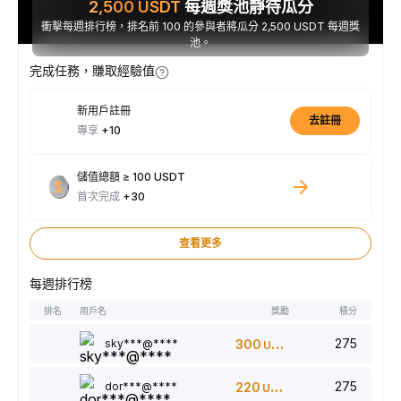
2,500
USDT
每週獎池靜待瓜分
衝擊每週排行榜，排名前 100 的參與者將瓜分 2,500 USDT 每週獎
池。
完成任務，賺取經驗值
新用戶註冊
去註冊
專享
+10
儲值總額 ≥ 100 USDT
首次完成
+30
查看更多
每週排行榜
排名
用戶名
獎勵
積分
275
sky***@****
300
USDT
275
dor***@****
220
USDT