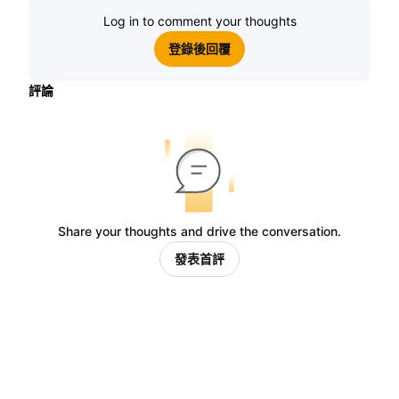
Log in to comment your thoughts
登錄後回覆
評論
Share your thoughts and drive the conversation.
發表首評