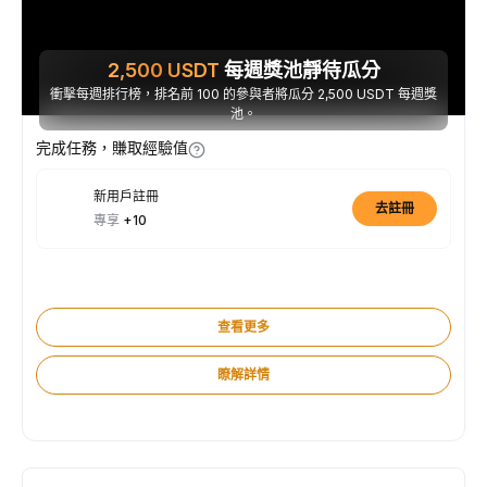
2,500
USDT
每週獎池靜待瓜分
衝擊每週排行榜，排名前 100 的參與者將瓜分 2,500 USDT 每週獎
池。
完成任務，賺取經驗值
新用戶註冊
去註冊
專享
+10
查看更多
瞭解詳情