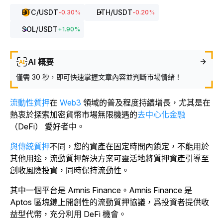
BTC
/USDT
ETH
/USDT
-0.30
%
-0.20
%
SOL
/USDT
+
1.90
%
AI 概要
僅需 30 秒，即可快速掌握文章內容並判斷市場情緒！
流動性質押
在
Web3
領域的普及
程度持續增長
，尤其是在
熱衷於探索加密貨幣市場無限機遇的
去中心化金融
（DeFi） 愛好者中。
與傳統質押
不同，您的資產在固定時間內鎖定，不能用於
其他用途，流動質押解決方案可靈活地將質押資產引導至
創收風險投資，同時保持流動性。
其中一個平台是 Amnis Finance。Amnis Finance 是
Aptos 區塊鏈上開創性的流動質押協議，爲投資者提供收
益型代幣，充分利用 DeFi 機會。