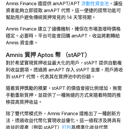
Amnis Finance 還提供 amAPT/APT
流動性資金池
，讓投
資者能夠立即提取 amAPT 代幣。這一便捷的提幣功能可
幫助用戶避免傳統質押常見的 14 天等待期。
Amnis Finance 建立了儲備機制，確保在市場激增時價格
穩定。必要時，平台可能會回購 amAPT，收益將劃轉給
Amnis 資金庫。
Amnis 質押 Aptos 幣 （stAPT）
對於希望實現質押收益最大化的用戶，stAPT 提供自動複
利收益選項。透過將 amAPT 存入 stAPT 金庫，用戶將收
到 stAPT 代幣，代表其在質押池中的份額。
隨着質押獎勵的積累，stAPT 的價值會按比例增加，無需
手動重新質押，並提供了一種無縫的方式來隨着時間的推
移提高質押收益。
除了雙代幣模式外，Amnis Finance 還推出了一種創新方
法，透過收益代幣化實現收益優化。這一過程涉及
將具有
收益的資產（例如 stAPT）
打包
爲標準化收益代幣