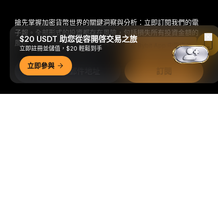
搶先掌握加密貨幣世界的關鍵洞察與分析：立即訂閱我們的電
子報。
全部形式的投資都存在風險，包括損失所有投資金額的
$20 USDT 助您從容開啓交易之旅
風險。此類活動可能不適合所有人。
在 Bybit App 中閱讀
立即註冊並儲值，$20 輕鬆到手
立即參與
訂閱
關注我們
詳細概要
© 2018-2026 Bybit.com. 保留所有權利。