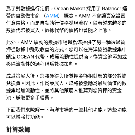
爲了對數據進行定價，Ocean Market 採用了 Balancer 運
營的自動做市商 （
AMM
） 概念。
AMM 不會讓賣家設置
任意價格，而是自動執行價格發現流程，隨着越來越多的
數據代幣被買入，數據代幣的價格也會隨之上漲。
此外，AMM 驅動的數據市場還爲您提供了另一種透過質
押從數據中賺取收益的方式。
您可以在海洋協議數據集中
鎖定 OCEAN 代幣，成爲流動性提供商。從資金池添加或
移除流動性的過程稱爲數據策劃。
成爲策展人後，您將獲得與所質押金額相對應的部分數據
兌換費。因此，作爲策展人，您將被激勵爲最具價值的數
據集增加流動性，並將其他策展人推薦到您質押的資金
池，賺取更多手續費。
下面我們來瞭解一下海洋市場的一些其他功能，這些功能
可以增強其功能。
計算數據