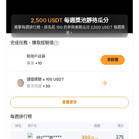
2,500
USDT
每週獎池靜待瓜分
衝擊每週排行榜，排名前 100 的參與者將瓜分 2,500 USDT 每週獎
池。
完成任務，賺取經驗值
新用戶註冊
去註冊
專享
+10
儲值總額 ≥ 100 USDT
首次完成
+30
查看更多
每週排行榜
排名
用戶名
獎勵
積分
275
sky***@****
300
USDT