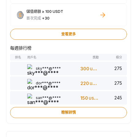
儲值總額 ≥ 100 USDT
首次完成
+30
查看更多
每週排行榜
排名
用戶名
獎勵
積分
275
sky***@****
300
USDT
275
dor***@****
220
USDT
245
san***@****
150
USDT
瞭解詳情