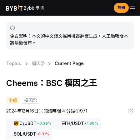
Bybit 學院
註冊
免責聲明：本文的中文譯文採用機器翻譯生成，人工編輯版本
將隨後發布。
Topics
模因幣
Current Page
Cheems：BSC 模因之王
中級
模因幣
2024年12月16日
閱讀時間 4 分鐘
971
BTC
/USDT
ETH
/USDT
+
0.39
%
+
1.80
%
SOL
/USDT
-0.31
%