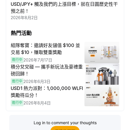
USD/JPY+ 觸及我們的上漲目標，就在日圓歷史性干
預之前！
2026年8月2日
熱門活動
組隊奪寶：邀請好友儲值 $100 並
交易 $10，賺取雙重獎勵
進行中
2026年7月17日
積分兌兌碰 — 攜手新玩法及豪禮重
磅回歸！
進行中
2026年6月3日
USD1 熱力派對：1,000,000 WLFI
獎勵待瓜分！
進行中
2026年8月4日
Log in to comment your thoughts