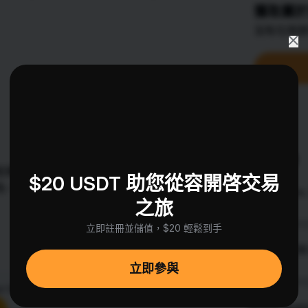
獲取屬
在社媒
沒有垃圾郵
每完
達成至
每完
完成
首次
相關文章
結果，幫助您邁出增強加密貨幣知識的第一
申購至
$20 USDT 助您從容開啓交易
為。
首次
xStocks 
之旅
方式
2026年8月6
合約交
立即註冊並儲值，$20 輕鬆到手
每完
交易歐元/
因素
立即參與
期權交
2026年8月6
r thoughts
每完
如何在 Bybi