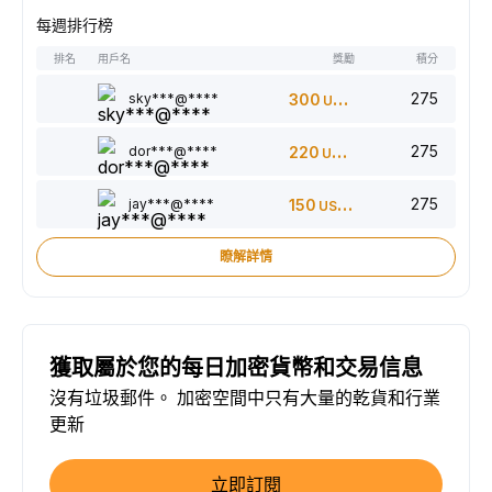
每週排行榜
排名
用戶名
獎勵
積分
275
sky***@****
300
USDT
275
dor***@****
220
USDT
275
jay***@****
150
USDT
瞭解詳情
獲取屬於您的每日加密貨幣和交易信息
沒有垃圾郵件。 加密空間中只有大量的乾貨和行業
更新
立即訂閱