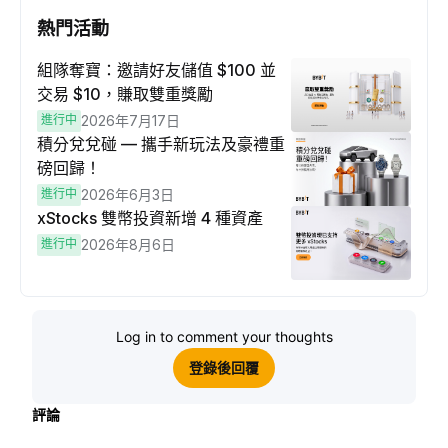
熱門活動
組隊奪寶：邀請好友儲值 $100 並
交易 $10，賺取雙重獎勵
進行中
2026年7月17日
積分兌兌碰 — 攜手新玩法及豪禮重
磅回歸！
進行中
2026年6月3日
xStocks 雙幣投資新增 4 種資產
進行中
2026年8月6日
Log in to comment your thoughts
登錄後回覆
評論