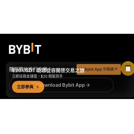
$20 USDT 助您從容開啓交易之旅
隨時隨地進行交易！
在 Bybit App 中閱讀
立即註冊並儲值，$20 輕鬆到手
立即參與
Download Bybit App
詳細概要
搶先掌握加密貨幣世界的關鍵洞察與分析：立即訂閱我們的電
子報。
全部形式的投資都存在風險，包括損失所有投資金額的
風險。此類活動可能不適合所有人。