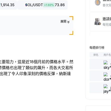
1,914.35
SOL
/USDT
73.86
+
1.60
%
首次
邀請好
展開
每完
達成至
每完
每週排行榜
排名
用戶
瀏覽文
的主要阻力，這是近18個月前的價格水平。然
每完
s的代幣價格也出現了類似的飆升，而各大交易所
 月出現了令人印象深刻的價格反彈，納斯達
發表/
每完
點贊 
每完