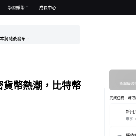
學習賺幣
成長中心
本將隨後發布。
加密貨幣熱潮，比特幣
衝擊每週排
完成任務，賺取
新用
專享
儲值總