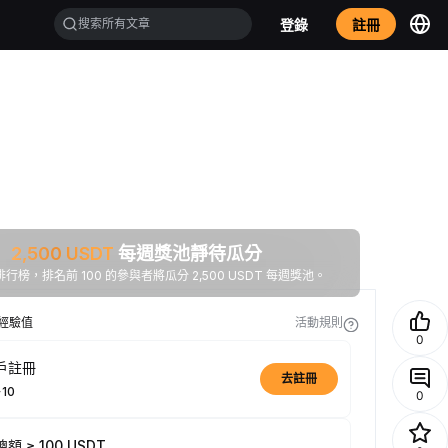
登錄
註冊
2,500
USDT
每週獎池靜待瓜分
行榜，排名前 100 的參與者將瓜分 2,500 USDT 每週獎池。
經驗值
活動規則
0
戶註冊
去註冊
+10
0
額 ≥ 100 USDT