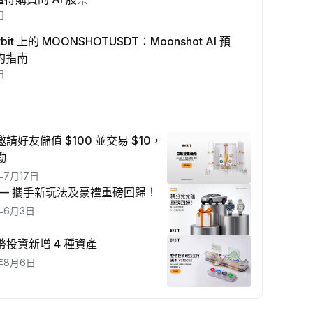
日
it 上的 MOONSHOTUSDT：Moonshot AI 預
合約指南
日
請好友儲值 $100 並交易 $10，
勵
年7月17日
 — 攜手新玩法及豪禮重磅回歸！
年6月3日
 雙幣投資新增 4 種資產
年8月6日