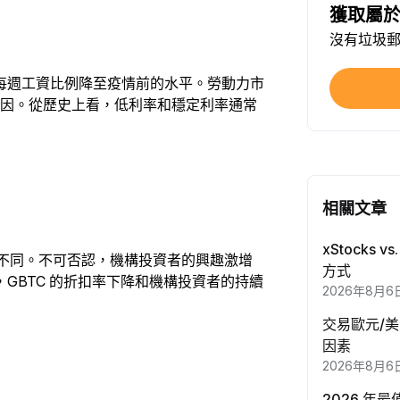
獲取屬
在社媒
沒有垃圾郵
每完
每週工資比例降至疫情前的水平。勞動力市
達成至
要原因。從歷史上看，低利率和穩定利率通常
每完
完成
首次
相關文章
申購至
首次
xStocks 
市有所不同。不可否認，機構投資者的興趣激增
方式
GBTC 的折扣率下降和機構投資者的持續
2026年8月6
合約交
每完
交易歐元/
因素
期權交
2026年8月6
每完
2026 年最