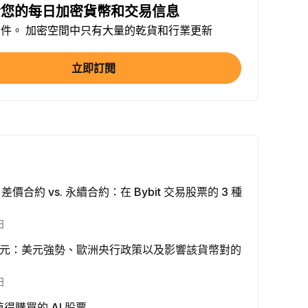
於您的每日加密貨幣和交易信息
上分享文章 (0/5)
件。 加密空間中只有大量的乾貨和行業更新
成一次，經驗值
+2
少 $100 機器人交易量
立即訂閱
成一次，經驗值
+10
身份認證
完成
+20
少 10 USDT 理財
完成
+15
vs. 差價合約 vs. 永續合約：在 Bybit 交易股票的 3 種
日
易量 ≥ $1000
成一次，經驗值
+15
美元：美元強勢、歐洲央行政策以及影響該貨幣對的
易量 ≥ $2000
日
成一次，經驗值
+10
值得購買的 AI 股票