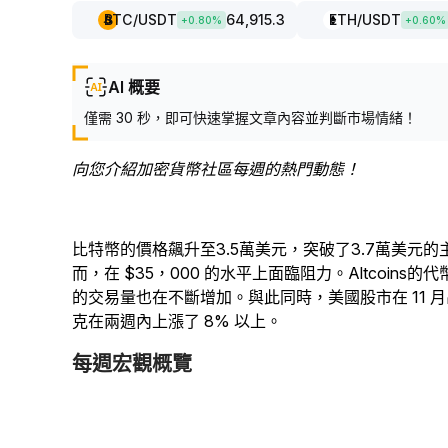
BTC
/USDT
64,915.3
ETH
/USDT
+
0.80
%
+
0.60
%
AI 概要
僅需 30 秒，即可快速掌握文章內容並判斷市場情緒！
向您介紹加密貨幣社區每週的熱門動態！
比特幣的價格飆升至3.5萬美元，突破了3.7萬美元
而，在 $35，000 的水平上面臨阻力。Altcoin
的交易量也在不斷增加。與此同時，美國股市在 11
克在兩週內上漲了 8% 以上。
每週宏觀概覽