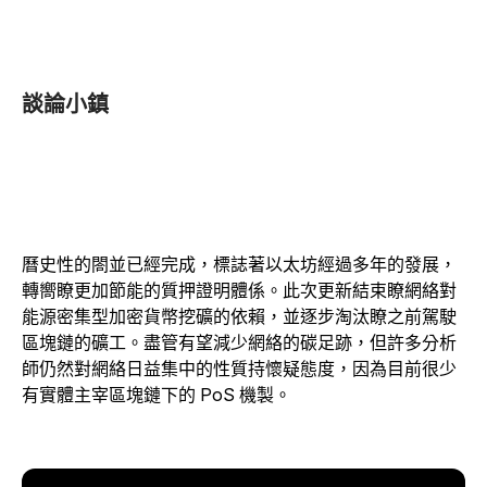
談論小鎮
曆史性的閤並已經完成，標誌著以太坊經過多年的發展，
轉嚮瞭更加節能的質押證明體係。此次更新結束瞭網絡對
能源密集型加密貨幣挖礦的依賴，並逐步淘汰瞭之前駕駛
區塊鏈的礦工。盡管有望減少網絡的碳足跡，但許多分析
師仍然對網絡日益集中的性質持懷疑態度，因為目前很少
有實體主宰區塊鏈下的 PoS 機製。