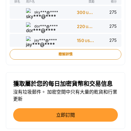
排名
用戶名
獎勵
積分
275
sky***@****
300
USDT
275
dor***@****
220
USDT
275
jay***@****
150
USDT
瞭解詳情
獲取屬於您的每日加密貨幣和交易信息
沒有垃圾郵件。 加密空間中只有大量的乾貨和行業
更新
立即訂閱