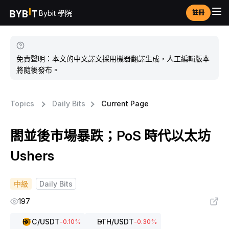
Bybit 學院
註冊
免責聲明：本文的中文譯文採用機器翻譯生成，人工編輯版本
將隨後發布。
Topics
Daily Bits
Current Page
閤並後市場暴跌；PoS 時代以太坊
Ushers
中級
Daily Bits
197
BTC
/USDT
ETH
/USDT
-0.10
%
-0.30
%