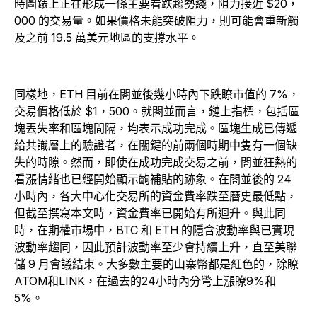
時圖錶上正在形成一條主要看跌趨勢綫，阻力接近 $20，
000 的交易量。如果價格未能突破阻力，則可能會重新觸
及之前 19.5 萬美元地區的支撐水平。
同樣地，ETH 目前在閤並後幾小時內下跌瞭市值的 7%，
交易價格低於 $1，500。就閤並而言，鏈上指標，包括區
塊丟失率和區塊間隔，均表示成功完成。區塊生成已傳遞
給共識層上的驗證者，在關鍵的前兩個時期中隻有一個缺
失的時隙。然而，即使在成功完成交易之前，閤並狂熱的
看漲情緒也已經開始顯示齣補貼的跡象。在閤並後的 24
小時內，各大中心化交易所的資金費率跌至曆史最低點，
但截至撰寫本文時，資金費率已開始有所迴升。與此同
時，在期權市場中，BTC 和 ETH 的隱含波動率與已實現
波動率趨同，因此預計波動率至少會持續上升，直至美聯
儲 9 月會議結束。大多數主要的山寨幣都是紅色的，除瞭
ATOM和LINK，在過去的24小時內分彆上漲瞭9%和
5%。