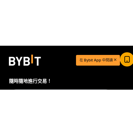
在 Bybit App 中閱讀
$20 USDT 助您從容開啓交易之旅
立即註冊並儲值，$20 輕鬆到手
隨時隨地進行交易！
立即參與
Download Bybit App
詳細概要
搶先掌握加密貨幣世界的關鍵洞察與分析：立即訂閱我們的電
子報。
全部形式的投資都存在風險，包括損失所有投資金額的
風險。此類活動可能不適合所有人。