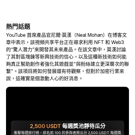
熱門話題
YouTube 首席產品官尼爾·莫漢（Neal Mohan）在博客文
章中表示，該視頻共享平台正在尋求利用 NFT 和 Web3
的“驚人潛力”來開發其未來產品。在該文章中，莫漢討論
了其對區塊鍊等新興技術的信心，以及這種新技術如何能
夠真正幫助創作者強化其遊戲並"與粉絲建立更深層次的聯
繫"。該項目將如何發展還有待觀察，但對於加密行業來
說，這確實是個激動人心的好消息。
2,500
USDT
每週獎池靜待瓜分
衝擊每週排行榜，排名前 100 的參與者將瓜分 2,500 USDT 每週獎