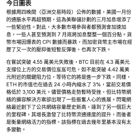
今日圖表
根據周四晚間（亞洲交易時段）公佈的數據，美國一月份
的通脹水平再超預期，這為美聯儲計劃的三月加息增添了
一些緊迫性。對此，大多數市場參與者都預測會加速加
息，一些人甚至預測到 7 月底將加息整整一個百分點。貨
幣市場因爆表的 CPI 數據而暴跌，而加密貨幣主市場在經
歷了又一次的壓抑後短暫反彈後，也再次下跌。
在嘗試突破 4.55 萬美元失敗後，BTC 目前在 4.3 萬美元
支撐位上方的交易價位岌岌可危，如不能突破 4.42 萬美
元附近的關鍵阻力位，等待它的將是進一步下跌。同樣，
ETH 的市值也在過去 24 小時內縮水了 3%，當前交易價
格低於 3,100 美元。儘管價格走勢暫時受挫，但比特幣網
絡的擴容解決方案卻出現了一些振奮人心的進展。閃電網
絡最近創下了公共網絡容量歷史新高，達到了另一個巨大
的里程碑，其增長激發了比特幣流通速度的提升，而後者
是衡量網絡活力的指標，該指標在過去幾年里基本沒有太
多變動。